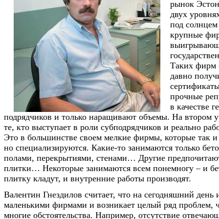
рынок Эстон
двух уровня
под солнцем
крупные фир
выигрывающ
государстве
Таких фирм 
давно получ
сертификаты
прочные реп
в качестве г
подрядчиков и только наращивают объемы. На втором у
те, кто выступает в роли субподрядчиков и реально рабо
Это в большинстве своем мелкие фирмы, которые так и
но специализируются. Какие-то занимаются только бет
полами, перекрытиями, стенами… Другие предпочитают
плитки… Некоторые занимаются всем понемногу – и бе
плитку кладут, и внутренние работы производят.
Валентин Гнездилов считает, что на сегодняшний день 
маленькими фирмами и возникает целый ряд проблем, 
многие обстоятельства. Например, отсутствие отвеча