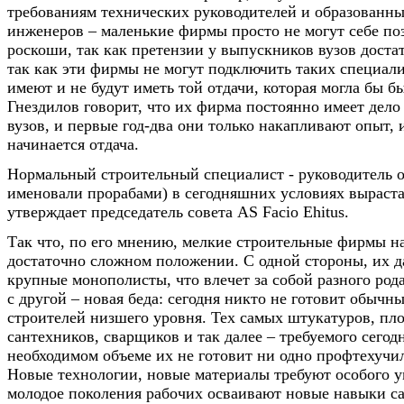
требованиям технических руководителей и образованн
инженеров – маленькие фирмы просто не могут себе по
роскоши, так как претензии у выпускников вузов доста
так как эти фирмы не могут подключить таких специалис
имеют и не будут иметь той отдачи, которая могла бы б
Гнездилов говорит, что их фирма постоянно имеет дел
вузов, и первые год-два они только накапливают опыт, 
начинается отдача.
Нормальный строительный специалист - руководитель о
именовали прорабами) в сегодняшних условиях вырастает
утверждает председатель совета AS Facio Ehitus.
Так что, по его мнению, мелкие строительные фирмы на
достаточно сложном положении. С одной стороны, их д
крупные монополисты, что влечет за собой разного род
с другой – новая беда: сегодня никто не готовит обычн
строителей низшего уровня. Тех самых штукатуров, пл
сантехников, сварщиков и так далее – требуемого сегод
необходимом объеме их не готовит ни одно профтехучил
Новые технологии, новые материалы требуют особого у
молодое поколения рабочих осваивают новые навыки са