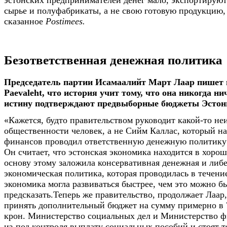
сырье и полуфабрикаты, а не свою готовую продукцию
сказанное
Postimees.
Безответственная денежная политика
Председатель партии Исамаалийт Март Лаар пишет н
Paevaleht, что история учит тому, что она никогда нич
истину подтверждают предвыборные бюджеты Эстон
«Кажется, будто правительством руководит какой-то не
общественности человек, а не Сийм Каллас, который н
финансов проводил ответственную денежную политику»
Он считает, что эстонская экономика находится в хоро
основу этому заложила консервативная денежная и либ
экономическая политика, которая проводилась в течение 
экономика могла развиваться быстрее, чем это можно б
предсказать.Теперь же правительство, продолжает Лаар,
принять дополнительный бюджет на сумму примерно в
крон. Министерство социальных дел и Министерство 
из-под контроля выплату социальных пособий и стоят т