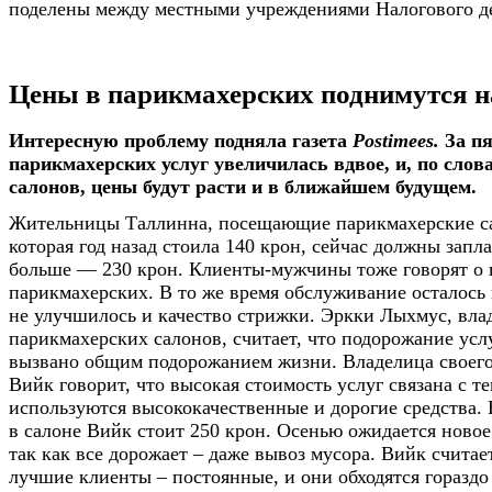
поделены между местными учреждениями Налогового д
Цены в парикмахерских поднимутся н
Интересную проблему подняла газета
Postimees.
За пя
парикмахерских услуг увеличилась вдвое, и, по слов
салонов, цены будут расти и в ближайшем будущем.
Жительницы Таллинна, посещающие парикмахерские са
которая год назад стоила 140 крон, сейчас должны запл
больше — 230 крон. Клиенты-мужчины тоже говорят о 
парикмахерских. В то же время обслуживание осталось
не улучшилось и качество стрижки. Эркки Лыхмус, вла
парикмахерских салонов, считает, что подорожание ус
вызвано общим подорожанием жизни. Владелица своего
Вийк говорит, что высокая стоимость услуг связана с те
используются высококачественные и дорогие средства.
в салоне Вийк стоит 250 крон. Осенью ожидается ново
так как все дорожает – даже вывоз мусора. Вийк считае
лучшие клиенты – постоянные, и они обходятся гораздо