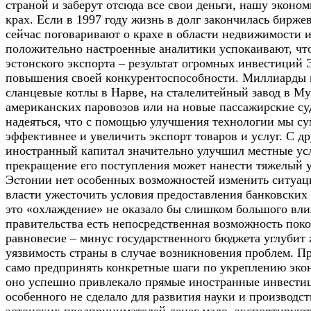
страной и заберут отсюда все свои деньги, нашу эконо
крах. Если в 1997 году жизнь в долг закончилась бирже
сейчас поговаривают о крахе в области недвижимости 
положительно настроенные аналитики успокаивают, чт
эстонского экспорта – результат огромных инвестиций 
повышения своей конкурентоспособности. Миллиарды 
сланцевые котлы в Нарве, на сталелитейный завод в Му
американских паровозов или на новые пассажирские су
надеяться, что с помощью улучшения технологии мы су
эффективнее и увеличить экспорт товаров и услуг. С д
иностранный капитал значительно улучшил местные ус
прекращение его поступления может нанести тяжелый у
Эстонии нет особенных возможностей изменить ситуаци
власти ужесточить условия предоставления банковских 
это «охлаждение» не оказало бы слишком большого вли
правительства есть непосредственная возможность поко
равновесие – минус государственного бюджета углубит 
уязвимость страны в случае возникновения проблем. П
само предпринять конкретные шаги по укреплению эко
оно успешно привлекало прямые иностранные инвестиц
особенного не сделало для развития науки и производст
эстонских предпринимателей денег мало, экспортируют