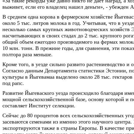
«За такие рекорды уже давно никто не дает наград, а хо
выживет, если его владелец нашел деньги», - убежден 
В среднем одна корова в фермерском хозяйстве Йыгеваск
около 5 тыс. литров молока в год. Учитывая, что в уезд
несколько самых крупных животноводческих хозяйств 
насчитывающих в своих стадах до 2 тыс. крупного рогат
общий объем ежегодно производимого на фермах молока
10 млн. тонн. В прежние годы, для сравнения, эти пока
полтора раза меньше.
Кроме того, в уезде сильно развито растениеводство и 
Согласно данным Департамента статистики Эстонии, п
культуры в Йыгевамаа выделено около 28 тыс. гектаров 
под рапс.
Развитие Йыгеваского уезда происходило благодаря им
мощной сельскохозяйственной базе, основу которой и п
составляет Институт селекции.
Сейчас до 80 процентов всех сельскохозяйственных уг
засеваются семенами из именно этого научного центра
экспортируются также в страны Европы. В качестве пр