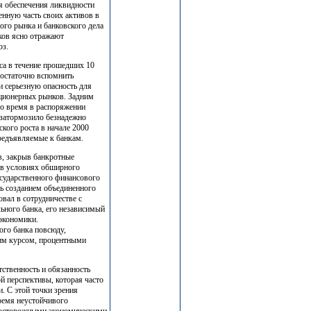
я обеспечения ликвидности
енную часть своих активов в
ого рынка и банковского дела
ков ясно отражают
юз.
рса в течение прошедших 10
Достаточно вспомнить
и серьезную опасность для
кционерных рынков. Задним
то время в распоряжении
 затормозило безнадежно
кого роста в начале 2000
предъявляемые к банкам.
в, закрыв банкротные
 в условиях обширного
осударственного финансового
сь созданием объединенного
вал в сотрудничестве с
льного банка, его независимый
 экономики.
ого банка повсюду,
щим курсом, процентными
тственность и обязанность
ой перспективы, которая часто
. С этой точки зрения
ремя неустойчивого
 осторожными экономическими