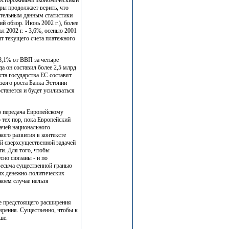
ры продолжает верить, что
рительным данным статистики
й обзор. Июнь 2002 г.), более
л 2002 г. - 3,6%, осенью 2001
цит текущего счета платежного
(8,1% от ВВП за четыре
да он составил более 2,5 млрд
та государства ЕС составят
еского роста Банка Эстонии
станется и будет усиливаться
о передача Европейскому
 тех пор, пока Европейский
дачей национального
ого развития в контексте
ой сверхсущественной задачей
ти. Для того, чтобы
сно связаны - и по
есьма существенной гранью
тых денежно-политических
коем случае нельзя
е предстоящего расширения
зрения. Существенно, чтобы к
ше.