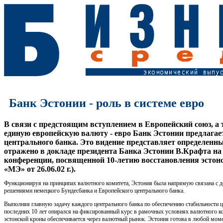
Банк Эстонии - роль в системе евро
В связи с предстоящим вступлением в Европейский союз, а 
единую европейскую валюту - евро Банк Эстонии предлагает
центрального банка. Это видение представляет определенны
отражено в докладе президента Банка Эстонии В.Крафта н
конференции, посвященной 10-летию восстановления эстонс
«МЭ» от 26.06.02 г.).
Функционируя на принципах валютного комитета, Эстония была напрямую связана с 
решениями немецкого Бундесбанка и Европейского центрального банка.
Выполняя главную задачу каждого центрального банка по обеспечению стабильности ц
последних 10 лет опирался на фиксированный курс в рамочных условиях валютного ко
эстонской кроны обеспечивается через валютный рынок. Эстония готова в любой моме