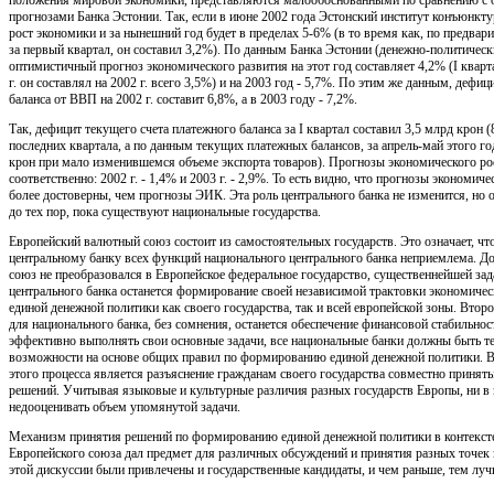
прогнозами Банка Эстонии. Так, если в июне 2002 года Эстонский институт конъюнкту
рост экономики и за нынешний год будет в пределах 5-6% (в то время как, по предва
за первый квартал, он составил 3,2%). По данным Банка Эстонии (денежно-политически
оптимистичный прогноз экономического развития на этот год составляет 4,2% (I кварта
г. он составлял на 2002 г. всего 3,5%) и на 2003 год - 5,7%. По этим же данным, дефи
баланса от ВВП на 2002 г. составит 6,8%, а в 2003 году - 7,2%.
Так, дефицит текущего счета платежного баланса за I квартал составил 3,5 млрд крон 
последних квартала, а по данным текущих платежных балансов, за апрель-май этого го
крон при мало изменившемся объеме экспорта товаров). Прогнозы экономического рос
соответственно: 2002 г. - 1,4% и 2003 г. - 2,9%. То есть видно, что прогнозы экономич
более достоверны, чем прогнозы ЭИК. Эта роль центрального банка не изменится, но о
до тех пор, пока существуют национальные государства.
Европейский валютный союз состоит из самостоятельных государств. Это означает, чт
центральному банку всех функций национального центрального банка неприемлема. До
союз не преобразовался в Европейское федеральное государство, существеннейшей за
центрального банка останется формирование своей независимой трактовки экономическ
единой денежной политики как своего государства, так и всей европейской зоны. Втор
для национального банка, без сомнения, останется обеспечение финансовой стабильнос
эффективно выполнять свои основные задачи, все национальные банки должны быть те
возможности на основе общих правил по формированию единой денежной политики. В
этого процесса является разъяснение гражданам своего государства совместно приня
решений. Учитывая языковые и культурные различия разных государств Европы, ни в 
недооценивать объем упомянутой задачи.
Механизм принятия решений по формированию единой денежной политики в контекст
Европейского союза дал предмет для различных обсуждений и принятия разных точек 
этой дискуссии были привлечены и государственные кандидаты, и чем раньше, тем луч