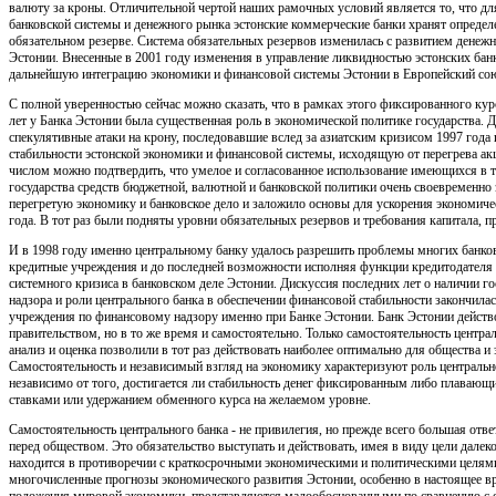
валюту за кроны. Отличительной чертой наших рамочных условий является то, что дл
банковской системы и денежного рынка эстонские коммерческие банки хранят определ
обязательном резерве. Система обязательных резервов изменилась с развитием денежн
Эстонии. Внесенные в 2001 году изменения в управление ликвидностью эстонских бан
дальнейшую интеграцию экономики и финансовой системы Эстонии в Европейский со
С полной уверенностью сейчас можно сказать, что в рамках этого фиксированного ку
лет у Банка Эстонии была существенная роль в экономической политике государства. 
спекулятивные атаки на крону, последовавшие вслед за азиатским кризисом 1997 года 
стабильности эстонской экономики и финансовой системы, исходящую от перегрева а
числом можно подтвердить, что умелое и согласованное использование имеющихся в 
государства средств бюджетной, валютной и банковской политики очень своевременно
перегретую экономику и банковское дело и заложило основы для ускорения экономичес
года. В тот раз были подняты уровни обязательных резервов и требования капитала, 
И в 1998 году именно центральному банку удалось разрешить проблемы многих банко
кредитные учреждения и до последней возможности исполняя функции кредитодателя
системного кризиса в банковском деле Эстонии. Дискуссия последних лет о наличии г
надзора и роли центрального банка в обеспечении финансовой стабильности закончила
учреждения по финансовому надзору именно при Банке Эстонии. Банк Эстонии действо
правительством, но в то же время и самостоятельно. Только самостоятельность центра
анализ и оценка позволили в тот раз действовать наиболее оптимально для общества и
Самостоятельность и независимый взгляд на экономику характеризуют роль центральн
независимо от того, достигается ли стабильность денег фиксированным либо плаваю
ставками или удержанием обменного курса на желаемом уровне.
Самостоятельность центрального банка - не привилегия, но прежде всего большая отве
перед обществом. Это обязательство выступать и действовать, имея в виду цели далек
находится в противоречии с краткосрочными экономическими и политическими целями
многочисленные прогнозы экономического развития Эстонии, особенно в настоящее в
положения мировой экономики, представляются малообоснованными по сравнению с