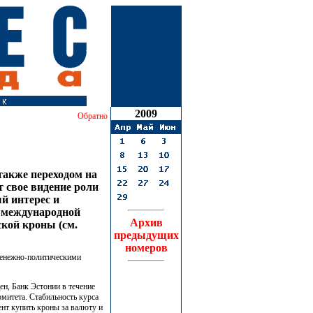
24
июля
2009
Обратно
также переходом на
 свое видение роли
й интерес и
а международной
Архив
кой кроны (см.
предыдущих
номеров
денежно-политическими
ен, Банк Эстонии в течение
митета. Стабильность курса
нт купить кроны за валюту и