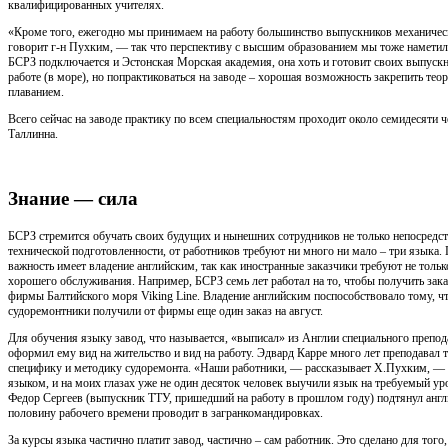
квалифицированных учителях.
«Кроме того, ежегодно мы принимаем на работу большинство выпускников механичес
говорит г-н Пухким, — так что перспективу с высшим образованием мы тоже намети
БСРЗ подключается и Эстонская Морская академия, она хоть и готовит своих выпуск
работе (в море), но попрактиковаться на заводе – хорошая возможность закрепить тео
плаванием.
Всего сейчас на заводе практику по всем специальностям проходит около семидесяти 
Таллинна.
Знание — сила
БСРЗ стремится обучать своих будущих и нынешних сотрудников не только непосред
технической подготовленности, от работников требуют ни много ни мало – три языка
важность имеет владение английским, так как иностранные заказчики требуют не тольк
хорошего обслуживания. Например, БСРЗ семь лет работал на то, чтобы получить зака
фирмы Балтийского моря Viking Line. Владение английским поспособствовало тому, чт
судоремонтники получили от фирмы еще один заказ на август.
Для обучения языку завод, что называется, «выписал» из Англии специального препод
оформил ему вид на жительство и вид на работу. Эдвард Карре много лет преподавал т
специфику и методику судоремонта. «Наши работники, — рассказывает Х.Пухким, — 
языком, и на моих глазах уже не один десяток человек выучили язык на требуемый ур
Федор Сергеев (выпускник ТТУ, пришедший на работу в прошлом году) подтянул англи
половину рабочего времени проводит в загранкомандировках.
За курсы языка частично платит завод, частично – сам работник. Это сделано для того