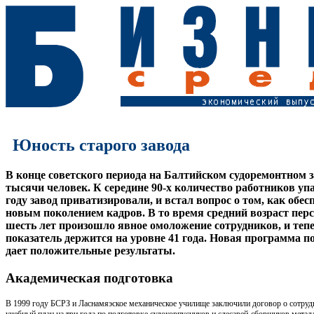
Юность старого завода
В конце советского периода на Балтийском судоремонтном з
тысячи человек. К середине 90-х количество работников упа
году завод приватизировали, и встал вопрос о том, как обе
новым поколением кадров. В то время средний возраст перс
шесть лет произошло явное омоложение сотрудников, и теп
показатель держится на уровне 41 года. Новая программа п
дает положительные результаты.
Академическая подготовка
В 1999 году БСРЗ и Ласнамяэское механическое училище заключили договор о сотрудн