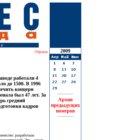
26
июня
2009
Обратно
аводе работали 4
ло до 1500. В 1996
спечить концерн
онала был 47 лет. За
Архив
ерь средний
предыдущих
одготовки кадров
номеров
ичестве: разработали