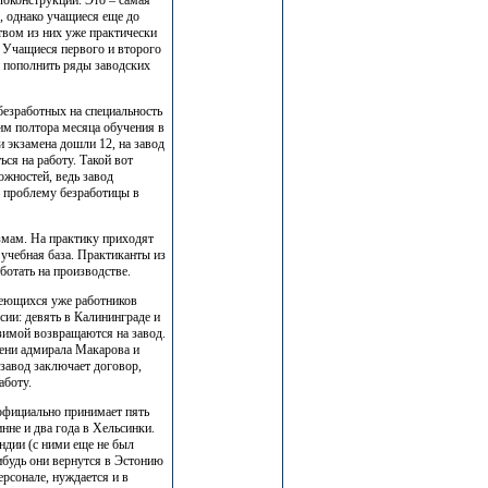
локонструкций. Это – самая
, однако учащиеся еще до
твом из них уже практически
. Учащиеся первого и второго
и пополнить ряды заводских
безработных на специальность
им полтора месяца обучения в
и экзамена дошли 12, на завод
ься на работу. Такой вот
ожностей, ведь завод
ь проблему безработицы в
змам. На практику приходят
 учебная база. Практиканты из
ботать на производстве.
меющихся уже работников
сии: девять в Калининграде и
зимой возвращаются на завод.
ени адмирала Макарова и
завод заключает договор,
аботу.
официально принимает пять
инне и два года в Хельсинки.
ндии (с ними еще не был
ибудь они вернутся в Эстонию
рсонале, нуждается и в