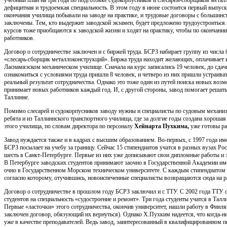
учебный план на три года по подготовке судокорпусников и слесарей-сборщиков метал
дефицитная и трудоемкая специальность. В этом году в июне состоится первый выпуск
окончания училища побывали на заводе на практике, и трудовые договоры с большинс
заключены. Тем, кто выдержит заводской экзамен, будет предложено трудоустроиться
курсов тоже приобщаются к заводской жизни и ходят на практику, чтобы по окончани
работников.
Договор о сотрудничестве заключен и с биржей труда. БСРЗ набирает группу из числа 
«слесарь-сборщик металлоконструкций». Биржа труда находит желающих, оплачивает 
Ласнамяэском механическом училище. Сначала на курс записались 19 человек, до сдач
ознакомиться с условиями труда пришли 8 человек, и четверо из них пришли устраиват
реальный результат сотрудничества. Однако это тоже один из путей поиска новых возм
принимает новых работников каждый год. И, с другой стороны, завод помогает решат
Таллинне.
Помимо слесарей и судокорпусников заводу нужны и специалисты по судовым механи
ребята и из Таллиннского транспортного училища, где за долгие годы создана хорошая
этого училища, по словам директора по персоналу
Хейнарта Пухкима,
уже готовы ра
Завод нуждается также и в кадрах с высшим образованием. Во-первых, с 1997 года и
БСРЗ посылает на учебу за границу. Сейчас 15 стипендиатов учатся в разных вузах Рос
шесть в Санкт-Петербурге. Первые из них уже дописывают свои дипломные работы и 
В Петербурге заводских студентов принимают заочно в Государственной Академии им
очно в Государственном Морском техническом университете. С каждым стипендиатом 
согласно которому, отучившись, новоиспеченные специалисты возвращаются сюда на р
Договор о сотрудничестве в прошлом году БСРЗ заключил и с ТТУ. С 2002 года ТТУ 
студентов на специальность «судостроение и ремонт». Три года студенты учатся в Талл
Первые «ласточки» этого сотрудничества, окончив университет, нашли работу в Финля
заключен договор, обязующий их вернуться). Однако Х.Пухким надеется, что когда-н
уже в качестве преподавателей. Ведь завод, заинтересованный в квалифицированном пе