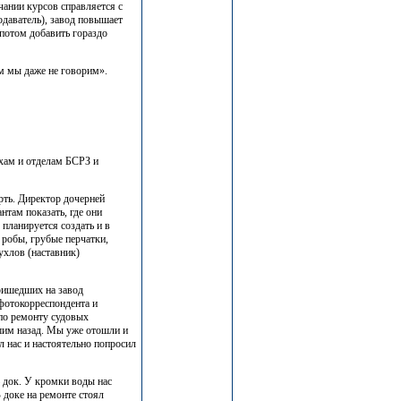
нчании курсов справляется с
даватель), завод повышает
 потом добавить гораздо
ом мы даже не говорим».
хам и отделам БСРЗ и
ерть. Директор дочерней
там показать, где они
планируется создать и в
робы, грубые перчатки,
ухлов (наставник)
пришедших на завод
фотокорреспондента и
 по ремонту судовых
им назад. Мы уже отошли и
л нас и настоятельно попросил
– док. У кромки воды нас
 доке на ремонте стоял