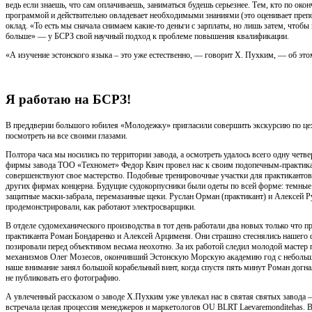
ведь если знаешь, что сам оплачиваешь, заниматься будешь серьезнее. Тем, кто по око
программой и действительно овладевает необходимыми знаниями (это оценивает препо
оклад. «То есть мы сначала снимаем какие-то деньги с зарплаты, но лишь затем, чтобы
больше» — у БСРЗ свой научный подход к проблеме повышения квалификации.
«А изучение эстонского языка – это уже естественно, — говорит Х. Пухким, — об эт
Я работаю на БСРЗ!
В преддверии большого юбилея «Молодежку» пригласили совершить экскурсию по це
посмотреть на все своими глазами.
Полтора часа мы носились по территории завода, а осмотреть удалось всего одну четв
фирмы завода ТОО «Техномет» Федор Квич провел нас к своим подопечным-практикан
совершенствуют свое мастерство. Подобные тренировочные участки для практикантов 
других фирмах концерна. Будущие судокорпусники были одеты по всей форме: темные 
защитные маски-забрала, перемазанные щеки. Руслан Орман (практикант) и Алексей Р
продемонстрировали, как работают электросварщики.
В отделе судомеханического производства в тот день работали два новых только что 
практиканта Роман Бондаренко и Алексей Арцименя. Они страшно стеснялись нашего 
позировали перед объективом весьма неохотно. За их работой следил молодой мастер
механизмов Олег Мозесов, окончивший Эстонскую Морскую академию год с небольш
наше внимание занял большой корабельный винт, когда спустя пять минут Роман догна
не публиковать его фотографию.
А увлеченный рассказом о заводе Х.Пухким уже увлекал нас в святая святых завода 
встречала целая процессия менеджеров и маркетологов OU BLRT Laevaremonditehas. В