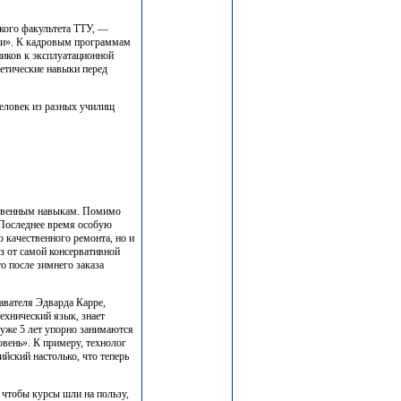
кого факультета ТТУ, —
ли». К кадровым программам
ников к эксплуатационной
ретические навыки перед
человек из разных училищ
ственным навыкам. Помимо
. Последнее время особую
о качественного ремонта, но и
з от самой консервативной
о после зимнего заказа
авателя Эдварда Карре,
ехнический язык, знает
уже 5 лет упорно занимаются
овень». К примеру, технолог
йский настолько, что теперь
, чтобы курсы шли на пользу,