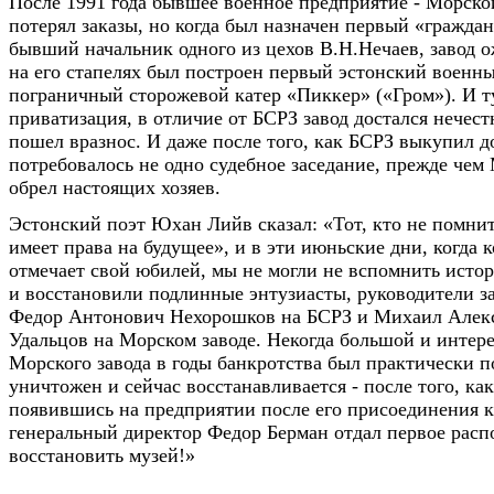
После 1991 года бывшее военное предприятие - Морско
потерял заказы, но когда был назначен первый «гражда
бывший начальник одного из цехов В.Н.Нечаев, завод о
на его стапелях был построен первый эстонский военны
пограничный сторожевой катер «Пиккер» («Гром»). И т
приватизация, в отличие от БСРЗ завод достался нечес
пошел вразнос. И даже после того, как БСРЗ выкупил д
потребовалось не одно судебное заседание, прежде чем
обрел настоящих хозяев.
Эстонский поэт Юхан Лийв сказал: «Тот, кто не помни
имеет права на будущее», и в эти июньские дни, когда
отмечает свой юбилей, мы не могли не вспомнить истор
и восстановили подлинные энтузиасты, руководители з
Федор Антонович Нехорошков на БСРЗ и Михаил Алек
Удальцов на Морском заводе. Некогда большой и интер
Морского завода в годы банкротства был практически 
уничтожен и сейчас восстанавливается - после того, ка
появившись на предприятии после его присоединения к
генеральный директор Федор Берман отдал первое расп
восстановить музей!»