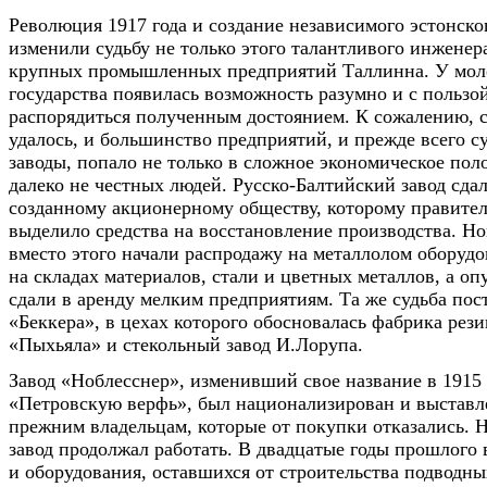
Революция 1917 года и создание независимого эстонско
изменили судьбу не только этого талантливого инженера
крупных промышленных предприятий Таллинна. У моло
государства появилась возможность разумно и с пользо
распорядиться полученным достоянием. К сожалению, с
удалось, и большинство предприятий, и прежде всего с
заводы, попало не только в сложное экономическое пол
далеко не честных людей. Русско-Балтийский завод сда
созданному акционерному обществу, которому правите
выделило средства на восстановление производства. Н
вместо этого начали распродажу на металлолом оборуд
на складах материалов, стали и цветных металлов, а о
сдали в аренду мелким предприятиям. Та же судьба пост
«Беккера», в цехах которого обосновалась фабрика рез
«Пыхьяла» и стекольный завод И.Лорупа.
Завод «Ноблесснер», изменивший свое название в 1915 
«Петровскую верфь», был национализирован и выставл
прежним владельцам, которые от покупки отказались. 
завод продолжал работать. В двадцатые годы прошлого 
и оборудования, оставшихся от строительства подводны