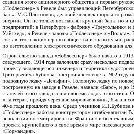
создания этого акционерного общества и первым руков
«Ноблесснер» в Ревеле был управляющий Петербургског
банка М.С.Плотников, деловой человек широкого разма
энергии. Он не только возглавлял крупный банк, но и ц
предприятий: в Петербурге - фабрику «Треугольник» и 
Уайтхед»; в Ревеле - заводы «Ноблесснер» и «Вольта».
состав этого акционерного общества и значительно рас
по изготовлению электротехнического обрудования для
Строительство завода «Ноблесснер» было начато в 1913-
следующего, 1914 года заложили сразу несколько подво
проекту выдающегося инженера и теоретика судострое
Григорьевича Бубнова, построившего еще в 1902 году 
подводную лодку «Дельфин». Головную лодку по новом
построенную на заводе в Ревеле, назвали «Барс», и до 1
стапелей этого завода сошло восемь лодок этого типа. О
«Пантера», пройдя через две мировые войны, была в с
40-е годы прошлого века. Среди учеников И.Г.Бубнова н
«Ноблесснер» работал конструктором штабс-капитан В
революции он эмигрировал во Францию и был главным
проекта крупнейшего в свое время в мире пассажирског
«Нормандия».