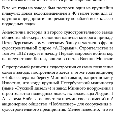
В те же годы на заводе был построен один из крупнейш
плавучих доков водоизмещением в 40 тысяч тонн для ст
крупного предприятия по ремонту кораблей всех классо
подводных лодок.
Аналогична история и второго судостроительного завод
общества «Беккер», основной капитал которого принад
Петербургскому коммерческому банку и частично фран
судостроительной фирме «А.Норман». Строительство в
том же 1912 году, и к началу Первой мировой войны ко
на полуострове Копли, вошли в состав Военно-Морског
С программой развития судостроения связано появлени
одного завода, построенного здесь в те же годы акцио
«Ноблесснер» на берегу Минной гавани, напротив завод
Известно, что когда крупный Петербургский машиност
(ныне «Русский дизель») и завод Минного вооружения 
строительство подводных лодок, их владельцы Людвиг 
Альфреда Нобеля, основателя премии своего имени) и 
акционерное общество «Ноблесснер» для сооружения в
судостроительного предприятия. Менее известно, что 