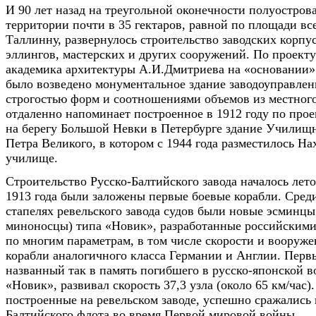
И 90 лет назад на треугольной оконечности полуостров
территории почти в 35 гектаров, равной по площади вс
Таллинну, развернулось строительство заводских корпус
эллингов, мастерских и других сооружений. По проекту
академика архитектуры А.И.Дмитриева на «основании» 
было возведено монументальное здание заводоуправлен
строгостью форм и соотношениями объемов из местного
отдаленно напоминает построенное в 1912 году по проек
на берегу Большой Невки в Петербурге здание Училищ
Петра Великого, в котором с 1944 года разместилось Н
училище.
Строительство Русско-Балтийского завода началось лето
1913 года были заложены первые боевые корабли. Сред
стапелях ревельского завода судов были новые эсминцы
миноносцы) типа «Новик», разработанные российским
по многим параметрам, в том числе скорости и вооруж
корабли аналогичного класса Германии и Англии. Перв
названный так в память погибшего в русско-японской в
«Новик», развивал скорость 37,3 узла (около 65 км/час)
построенные на ревельском заводе, успешно сражались 
Балтийского флота во время Первой мировой войны.