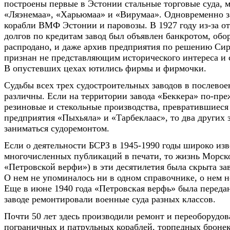
построены первые в Эстонии стальные торговые суда, 
«Ляэнемаа», «Харьюмаа» и «Вирумаа». Одновременно з
корабли ВМФ Эстонии и паровозы. В 1927 году из-за от
долгов по кредитам завод был объявлен банкротом, обо
распродано, и даже архив предприятия по решению Сир
признан не представляющим исторического интереса и с
В опустевших цехах ютились фирмы и фирмочки.
Судьбы всех трех судостроительных заводов в послево
различны. Если на территории завода «Беккера» по-пр
резиновые и стекольные производства, превратившиеся
предприятия «Пыхьяла» и «Тарбеклаас», то два других 
заниматься судоремонтом.
Если о деятельности БСРЗ в 1945-1990 годы широко изв
многочисленных публикаций в печати, то жизнь Морск
«Петровской верфи») в эти десятилетия была скрыта за
О нем не упоминалось ни в одном справочнике, о нем н
Еще в июне 1940 года «Петровская верфь» была перед
заводе ремонтировали военные суда разных классов.
Почти 50 лет здесь производили ремонт и переоборудов
пограничных и патрульных кораблей, торпедных бронек