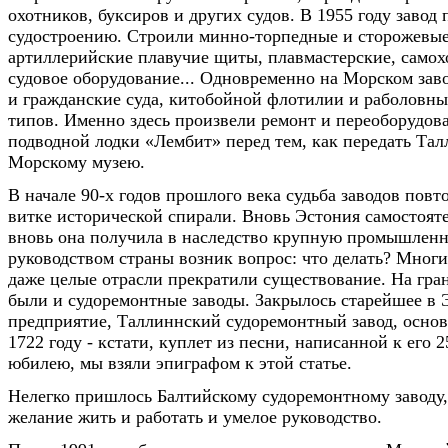
охотников, буксиров и других судов. В 1955 году завод
судостроению. Строили минно-торпедные и сторожевые
артиллерийские плавучие щиты, плавмастерские, самох
судовое оборудование... Одновременно на Морском зав
и гражданские суда, китобойной флотилии и раболовны
типов. Именно здесь произвели ремонт и переоборудов
подводной лодки «Лембит» перед тем, как передать Та
Морскому музею.
В начале 90-х годов прошлого века судьба заводов повт
витке исторической спирали. Вновь Эстония самостояте
вновь она получила в наследство крупную промышленно
руководством страны возник вопрос: что делать? Мног
даже целые отрасли прекратили существование. На гра
были и судоремонтные заводы. Закрылось старейшее в 
предприятие, Таллиннский судоремонтный завод, основ
1722 году - кстати, куплет из песни, написанной к его 
юбилею, мы взяли эпиграфом к этой статье.
Нелегко пришлось Балтийскому судоремонтному заводу,
желание жить и работать и умелое руководство.