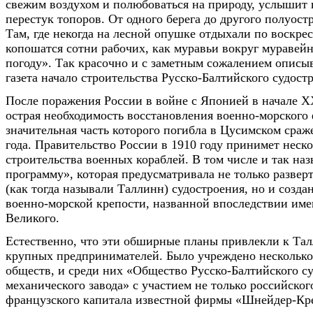
свежим воздухом и полюбоваться на природу, услышит 
перестук топоров. От одного берега до другого полуост
Там, где некогда на лесной опушке отдыхали по воскре
копошатся сотни рабочих, как муравьи вокруг муравей
погоду». Так красочно и с заметным сожалением описы
газета начало строительства Русско-Балтийского судост
После поражения России в войне с Японией в начале Х
острая необходимость восстановления военно-морского 
значительная часть которого погибла в Цусимском сраж
года. Правительство России в 1910 году принимет неск
строительства военных кораблей. В том числе и так н
программу», которая предусматривала не только развер
(как тогда называли Таллинн) судостроения, но и созд
военно-морской крепости, названной впоследствии им
Великого.
Естественно, что эти обширные планы привлекли к Та
крупных предпринимателей. Было учреждено нескольк
обществ, и среди них «Общество Русско-Балтийского с
механического завода» с участием не только российског
французского капитала известной фирмы «Шнейдер-Кре