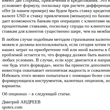
имеют две стороны, привлечения и кредитования. Это 
усложняет формулу, поскольку при расчете дифференци
offer (в нашем примере) мы будем брать ставку кредит
валюте USD и ставку привлечения (меньшую) по базов
дает возможность банкам при операциях с клиентами м
процентными ставками, поскольку спрэды по клиентс
ставкам для клиентов существенно шире, чем на межба
В любом случае подобным методом страхования валютн
можем и должны воспользоваться, если сегодня хотим т
наших затрат на приобретение той или иной валюты в
проблемой остается то, что форвард должен быть выпо
любых условиях. В случае, если курс двигается в напра
«не будь этого форварда», могло бы принести дополни
инвестора охватывает непонятная жадность и сожаление
Избежать этого можно попытаться с помощью более сл
формирующихся инструментов, валютных опционов, но
варианты.
Об опционах – в следующей статье.
Дмитрий АНДРЕЕВ
spotex.com