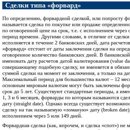
Сделки типа «форвард»
По определению, форвардной сделкой, или попросту ф
называется сделка по покупке или продаже определен
по оговоренной цене на срок, т.е. с исполнением через
период времени. Другими словами, в отличие от сделки
исполняется в течение 2 банковских дней, дата расчето
«форвард» отстоит от даты заключения сделки на опред
оговоренное количество банковских дней. В банковско
именовать дату расчетов датой валютирования (value dat
совершающему подобную сделку, не вменяется в обязан
суммой сделки на момент ее заключения, а только на д
Максимальный период для большинства валют – 12 меся
основным мировым валютам могут быть заключены фор
срок до 5 лет. Существуют стандартные периоды, а имен
1, 3 и 6 месяцев, форварды по которым называются сд
дату (straight date). Однако всегда существует возможно
сделку на так называемую «ломаную» дату (broken date)
исполнением через 5 или 149 дней.
Форвардная сделка (как, впрочем, и сделка «спот») не 