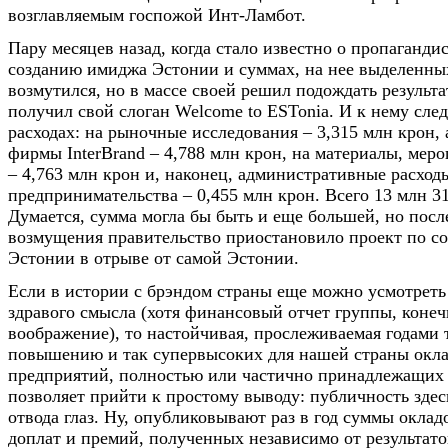
возглавляемым госпожой Инт-Ламбот.
Пару месяцев назад, когда стало известно о пропаганди
созданию имиджа Эстонии и суммах, на нее выделенны
возмутился, но в массе своей решил подождать результа
получил свой слоган Welcome to ESTonia. И к нему сле
расходах: на рыночные исследования – 3,315 млн крон,
фирмы InterBrand – 4,788 млн крон, на материалы, мер
– 4,763 млн крон и, наконец, административные расход
предпринимательства – 0,455 млн крон. Всего 13 млн 31
Думается, сумма могла бы быть и еще большей, но пос
возмущения правительство приостановило проект по с
Эстонии в отрыве от самой Эстонии.
Если в истории с брэндом страны еще можно усмотреть
здравого смысла (хотя финансовый отчет группы, конеч
воображение), то настойчивая, прослеживаемая годами 
повышению и так супервысоких для нашей страны окла
предприятий, полностью или частично принадлежащих 
позволяет прийти к простому выводу: публичность здесь
отвода глаз. Ну, опубликовывают раз в год суммы оклад
доплат и премий, полученных независимо от результат