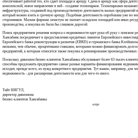
обеспечивает работой тех, кто сдает площади в аренду. Сдача в аренду как сфера деяте
комплексной, новое направление в ней - создание технопарков. Технопарками называют
инфраструктуры, созданной под производственную деятельность малых предприятий и 
который можно взять в срочную аренду. Подобная деятельность опробована уже во мн
сторонников. Малым фирмам зачастую не хватает складских площадей или иных ресур
производства, а покупка их была бы слишком дорогой.
Поиск предприятием решения вопроса о недвижимости идет рука об руку с поиском р
Хансабанк посредничает в предоставлении кредитных лимитов Европейского инвестици
Европейского банка реконструкции и развития (EBRD) и германского банка Kreditanstalt
низкими, чем обычно, процентными ставками, которыми можно финансировать долго
предприятий, к которым относятся также покупка и реновирование производственных
Поскольку дивизион бизнес-клиентов Хансабанка обслуживает более 63 тысяч клиенто
способны предложить предприятию самые разные варианты финансирования недвижим
исходит, прежде всего, из нужд конкретного предприятия. Тут важно, например, для че
недвижимость - для расширения деятельности или для чего-то иного.
Тийт НИГУЛ,
директор дивизиона
бизнес-клиентов Хансабанка
script