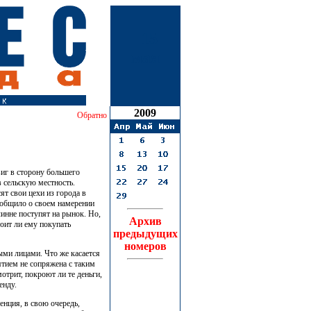
15
мая
2009
Обратно
иг в сторону большего
в сельскую местность.
ят свои цехи из города в
сообщило о своем намерении
линне поступят на рынок. Но,
Архив
оит ли ему покупать
предыдущих
номеров
ыми лицами. Что же касается
ятием не сопряжена с таким
отрит, покроют ли те деньги,
енду.
енция, в свою очередь,