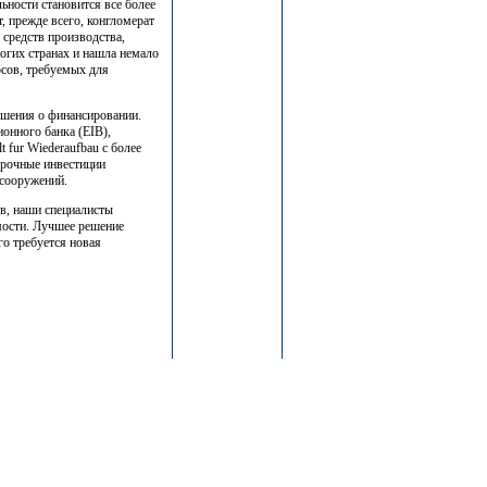
льности становится все более
, прежде всего, конгломерат
средств производства,
огих странах и нашла немало
сов, требуемых для
ешения о финансировании.
онного банка (EIB),
 fur Wiederaufbau с более
срочные инвестиции
 сооружений.
в, наши специалисты
ости. Лучшее решение
го требуется новая