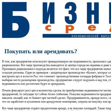
Покупать или арендовать?
В том, как предприятия используют принадлежащую им недвижимость, произошел сдв
рационализма. Все чаще производства выводятся из центра города на окраины и даже 
Признаком рационального подхода является тот факт, что все чаще предприятия вынос
сельские регионы. Один из примеров - кондитерское производство «Калев», которое 
выстроить цех в волости Раэ, что означает: производственные площади фабрики в Тал
выбирая место размещения производства, предприятию следует подумать и над тем, ст
недвижимость или достаточно будет ее арендовать.
Печать фиксирует рост цен и количества сделок по приобретению недвижимости частн
предприятий, то ситуация тут сейчас более стабильна. Покупка недвижимости предпри
накалом эмоций, как то бывает при частной сделке. Предприниматель, прежде всего, см
что он заработает в купленном или арендуемом помещении, затраты на покупку или ар
Все чаще предприятия отдают предпочтение аренде, а не покупке площадей. Такая тенд