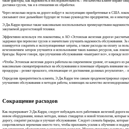
такие факторы, как надежность и последовательность – эти качества клиент вправе ож
доставки грузов, так и в отношении их обработки.
Через несколько недель на дороге войдут в эксплуатацию приобретенные в США локо
связывают свое дальнейшее будущее не только руководство предприятия, но и некото
Э.Дж.Карри призвал также максимально воспользоваться преимуществами надежности
закупаемой дорогостоящей техники.
Эффективно используя эти локомотивы, в АО «Эстонская железная дорога» рассчиты
задержки при перевозке грузов и значительно улучшить надежность обслуживания. За
планируется сократить и эксплуатационные затраты, а также расходы на оплату за поль
исчезновением заторов улучшится и использование таких важных ресурсов, как локо
бригады. Короче говоря, при улучшении обслуживания «выиграют все», и прежде всего
«Чтобы Эстонская железная дорога работала на современном уровне, от каждого из р
максимально сконцентрироваться на обслуживании и поменьше обращать внимание на
процедуры – реликт прошлого, отвлекающие от достижения должных результатов», - 
Определив приоритетность клиента, Э.Дж.Карри тем самым продемонстрировал серьез
улучшению обслуживания и методов работы, влияющих на качество железнодорожных
Сокращение расходов
Как подчеркивает Э.Дж.Карри, следует побуждать всех работников железной дороги в
новом оборудовании, новых методах, новых стандартах и новой технологии, которые
дорогу, сократят расходы и улучшат обслуживание. Следует сломать барьеры, которые
сопротивляться переменам вместо того, чтобы приложить усилия к обучению и подде