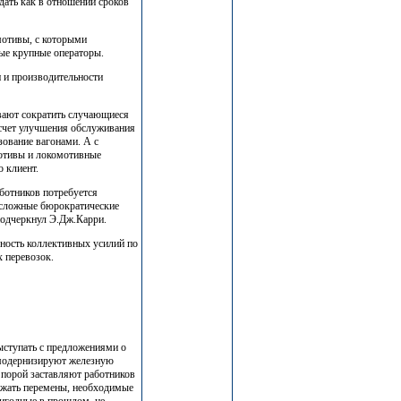
идать как в отношении сроков
мотивы, с которыми
рые крупные операторы.
 и производительности
вают сократить случающиеся
 счет улучшения обслуживания
зование вагонами. А с
мотивы и локомотивные
 клиент.
аботников потребуется
 сложные бюрократические
подчеркнул Э.Дж.Карри.
ность коллективных усилий по
 перевозок.
ыступать с предложениями о
 модернизируют железную
 порой заставляют работников
ржать перемены, необходимые