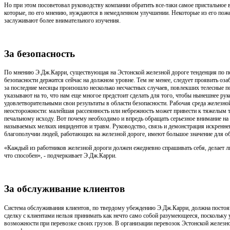
Но при этом посоветовал руководству компании обратить все-таки самое пристальное 
которые, по его мнению, нуждаются в немедленном улучшении. Некоторые из его пож
заслуживают более внимательного изучения.
За безопасность
По мнению Э.Дж.Карри, существующая на Эстонской железной дороге тенденция по 
безопасности держится сейчас на должном уровне. Тем не менее, следует проявить озаб
за последние месяцы произошло несколько несчастных случаев, повлекших телесные п
указывают на то, что нам еще многое предстоит сделать для того, чтобы нынешнее рук
удовлетворительными свои результаты в области безопасности. Рабочая среда железно
неосторожности: малейшая рассеянность или небрежность может привести к тяжелым 
печальному исходу. Вот почему необходимо и впредь обращать серьезное внимание на
называемых мелких инцидентов и травм. Руководство, связь и демонстрация искренне
благополучии людей, работающих на железной дороге, имеют большое значение для об
«Каждый из работников железной дороги должен ежедневно спрашивать себя, делает ли
что способен», - подчеркивает Э.Дж.Карри.
За обслуживание клиентов
Система обслуживания клиентов, по твердому убеждению Э.Дж.Карри, должна постоя
сделку с клиентами нельзя принимать как нечто само собой разумеющееся, поскольку у
возможности при перевозке своих грузов. В организации перевозок Эстонской железн