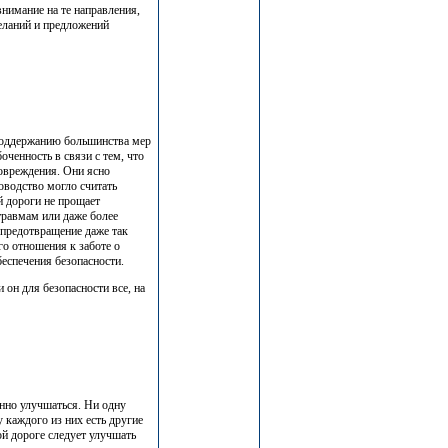
внимание на те направления,
еланий и предложений
поддержанию большинства мер
оченность в связи с тем, что
овреждения. Они ясно
оводство могло считать
й дороги не прощает
травмам или даже более
 предотвращение даже так
го отношения к заботе о
еспечения безопасности.
 он для безопасности все, на
нно улучшаться. Ни одну
 каждого из них есть другие
ой дороге следует улучшать