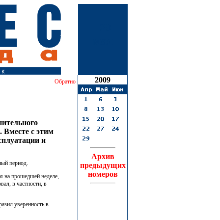
29
мая
2009
Обратно
нительного
 Вместе с этим
ксплуатации и
Архив
ный период.
предыдущих
номеров
я на прошедшей неделе,
ал, в частности, в
азил уверенность в