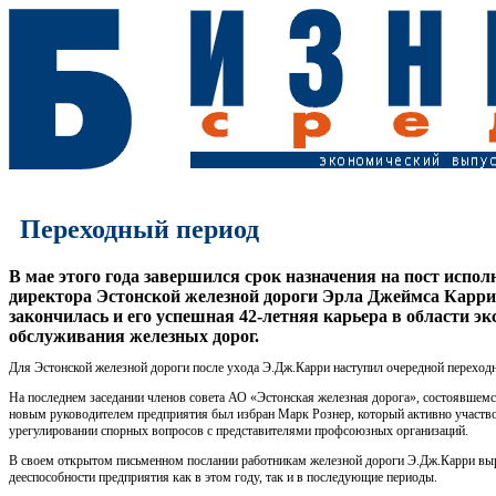
Переходный период
В мае этого года завершился срок назначения на пост испол
директора Эстонской железной дороги Эрла Джеймса Карри.
закончилась и его успешная 42-летняя карьера в области э
обслуживания железных дорог.
Для Эстонской железной дороги после ухода Э.Дж.Карри наступил очередной переход
На последнем заседании членов совета АО «Эстонская железная дорога», состоявшемс
новым руководителем предприятия был избран Марк Рознер, который активно участвов
урегулировании спорных вопросов с представителями профсоюзных организаций.
В своем открытом письменном послании работникам железной дороги Э.Дж.Карри выр
дееспособности предприятия как в этом году, так и в последующие периоды.