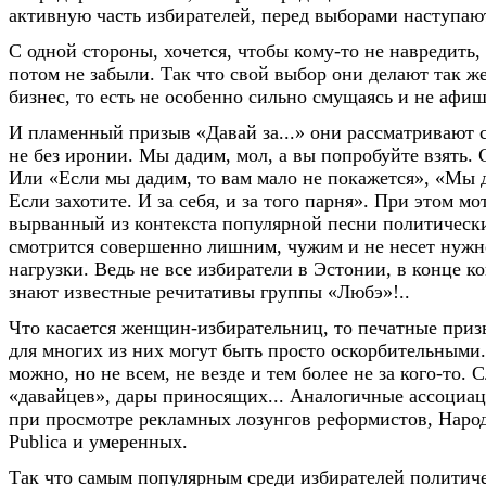
активную часть избирателей, перед выборами наступаю
С одной стороны, хочется, чтобы кому-то не навредить, 
потом не забыли. Так что свой выбор они делают так же
бизнес, то есть не особенно сильно смущаясь и не афиш
И пламенный призыв «Давай за...» они рассматривают с
не без иронии. Мы дадим, мол, а вы попробуйте взять. 
Или «Если мы дадим, то вам мало не покажется», «Мы 
Если захотите. И за себя, и за того парня». При этом мо
вырванный из контекста популярной песни политически
смотрится совершенно лишним, чужим и не несет нуж
нагрузки. Ведь не все избиратели в Эстонии, в конце к
знают известные речитативы группы «Любэ»!..
Что касается женщин-избирательниц, то печатные приз
для многих из них могут быть просто оскорбительными.
можно, но не всем, не везде и тем более не за кого-то. 
«давайцев», дары приносящих... Аналогичные ассоциа
при просмотре рекламных лозунгов реформистов, Народ
Publica и умеренных.
Так что самым популярным среди избирателей политич