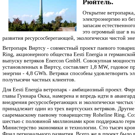
Рюйтель.
Открытие ветропарка
электроэнергию из бе
запасам естественного
это огромный шаг в н
развития ресурсосберегающей, экологически чистой эне
Ветропарк Виртсу - совместный проект паевого товарищ
Ring, акционерного общества Eesti Energia и германск
выпуску ветряков Enercon GmbH. Совокупная мощность 
установленных в Виртсу, составляет 1,8 MW, годовое п
энергии - 4,8 GWh. Ветряки способны удовлетворить э
полутысячи частных клиентов.
Для Eesti Energia ветропарк - амбициозный проект. Фир
главы Гуннара Окка, намерена и впредь идти в авангард
внедрения ресурсосберегающих и экологически чистых 
принадлежит один из трех виртсуских ветряков. Другие
сааремааскому паевому товариществу Roheline Ring. Со
шестью с половиной миллионами крон поддержало гер
Министерство экономики и технологии. Сто тысяч кро
Фонд регионального развития. Всего же в проект было 