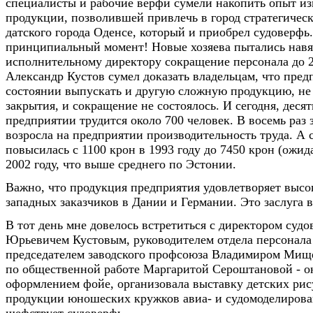
специалисты и рабочие верфи сумели накопить опыт из
продукции, позволившей привлечь в город стратегическ
датского города Оденсе, который и приобрел судоверфь.
принципиальный момент! Новые хозяева пытались навя
исполнительному директору сокращение персонала до 2
Александр Кустов сумел доказать владельцам, что пред
состоянии выпускать и другую сложную продукцию, не
закрытия, и сокращение не состоялось. И сегодня, десять
предприятии трудится около 700 человек. В восемь раз 
возросла на предприятии производительность труда. А 
повысилась с 1100 крон в 1993 году до 7450 крон (ожид
2002 году, что выше среднего по Эстонии.
Важно, что продукция предприятия удовлетворяет выс
западных заказчиков в Дании и Германии. Это заслуга в
В тот день мне довелось встретиться с директором суд
Юрьевичем Кустовым, руководителем отдела персонала
председателем заводского профсоюза Владимиром Мищ
по общественной работе Маргаритой Сероштановой - он
оформлением фойе, организовала выставку детских рис
продукции юношеских кружков авиа- и судомоделирова
шефствует судоверфь.