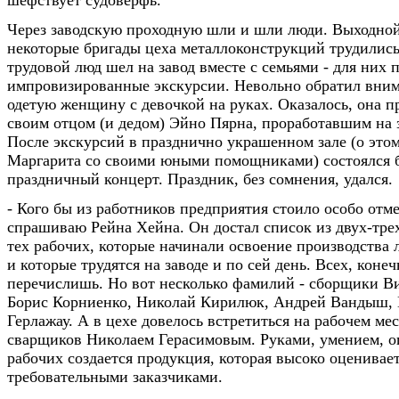
Через заводскую проходную шли и шли люди. Выходной
некоторые бригады цеха металлоконструкций трудились 
трудовой люд шел на завод вместе с семьями - для них 
импровизированные экскурсии. Невольно обратил вним
одетую женщину с девочкой на руках. Оказалось, она п
своим отцом (и дедом) Эйно Пярна, проработавшим на з
После экскурсий в празднично украшенном зале (о этом
Маргарита со своими юными помощниками) состоялся
праздничный концерт. Праздник, без сомнения, удался.
- Кого бы из работников предприятия стоило особо отмет
спрашиваю Рейна Хейна. Он достал список из двух-тре
тех рабочих, которые начинали освоение производства
и которые трудятся на заводе и по сей день. Всех, конеч
перечислишь. Но вот несколько фамилий - сборщики В
Борис Корниенко, Николай Кирилюк, Андрей Вандыш,
Герлажау. А в цехе довелось встретиться на рабочем ме
сварщиков Николаем Герасимовым. Руками, умением, о
рабочих создается продукция, которая высоко оценивае
требовательными заказчиками.