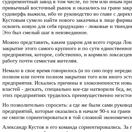
судоремонтный завод в том числе, по тем или иным пр
привычный восточный рынок и оказались на грани закр
судоверфь выжила, ибо ее руководство во главе с дире
Кустовым сумело найти нового заказчика в лице фирмы
освоить новую для себя продукцию - люковые и твинде
Это был смелый шаг в неизведанное.
Можно представить, каким ударом для всего города Лок
закрытие этого самого крупного и по сути единственног
предприятия, которое, собственно, и кормило локсасцев
работу почти семистам жителям.
Немало в свое время говорилось (и по сию пору нередк
полном или почти полном закрытии того или иного эст
предприятия. Искались причины в злокозненности нов
властей - дескать, специально кое-где натворили бед, ве
этих предприятиях трудилось преимущественно неэстон
Но позволительно спросить: а где же были сами руково
предприятий, которые оказались в начале 90-х на грани
не смогли сориентироваться в той сложной экономичес
Александр Кустов и его команда сориентировались. За 