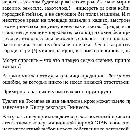
вернее, - как там будет мэр женского рода? - главе мэри
законно, заметьте, захотелось! – лицезреть из окна каб
городской пейзаж, а не снующие без толка машины. И п
некоторое время на площади зацвели в кадках, выстро
геометрическом рисунке, неведомые цветы. Правда, в ц
стало негде машину парковать, зато вид из окна был п
грубые автовладельцы оказались сильнее – и на площад
расположилась автомобильная стоянка. Вся эта акробат
городу в три (!) миллиона крон, и - никто не виноват, н
Могут спросить – что это я такую седую старину припо
тот мэр?
А припомнила потому, что налицо традиция – безграмо
ошибки, за которые никто не несет никакой ответствен
Примеров в разных ведомствах хоть пруд пруди.
Туалет на Тоомпеа за два миллиона крон может смело п
занесение в Книгу рекордов Гиннесса.
В эту же книгу просится договор, заключенный прива
агентством с консультационной фирмой GIBB, согласно
некомпетентный выбор нового собственника эстонской