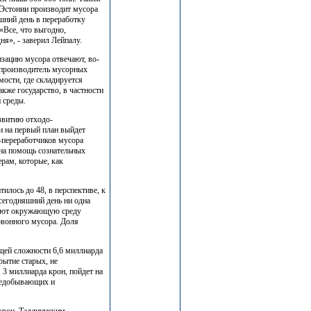
 Эстонии производит мусора
яшний день в переработку
«Все, что выгодно,
ня», - заверил Лейпалу.
изацию мусора отвечают, во-
 производитель мусорных
мости, где складируется
акже государство, в частности
 среды.
азвитию отходо-
 на первый план выйдет
-переработчиков мусора
 на помощь сознательных
рам, которые, как
илось до 48, в перспективе, к
 сегодняшний день ни одна
зняют окружающую среду
овонного мусора. Доля
бщей сложности 6,6 миллиарда
рытие старых, не
3 миллиарда крон, пойдет на
нцедобывающих и
 крон. Таллиннским