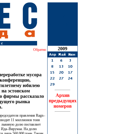
4
сентября
2009
Обратно
переработке мусора
а конференцию,
тилетнему юбилею
 на эстонском
Архив
о фирмы рассказало
предыдущих
удущего рынка
номеров
в.
председателя правления Ragn–
оизводит 11 миллионов тонн
 львиную долю поставляет
ь Ида–Вирумаа. На долю
я лишь 560 000 тонн. Таким