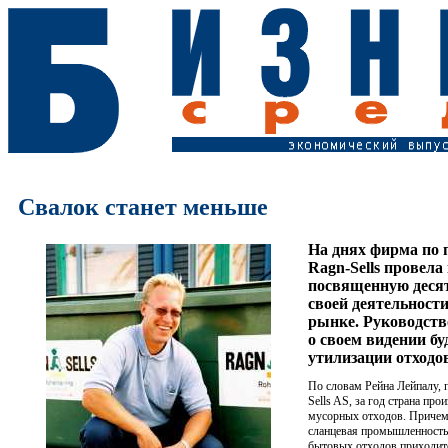
Свалок станет меньше
На днях фирма по 
Ragn-Sells провел
посвященную деся
своей деятельности
рынке. Руководств
о своем видении б
утилизации отходо
По словам Рейна Лейпалу, 
Sells AS, за год страна пр
мусорных отходов. Причем
сланцевая промышленност
бытовых отходов приходитс