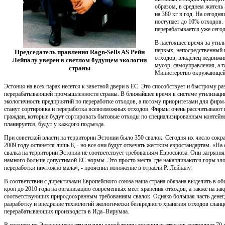
образом, в среднем житель
на 380 кг в год. На сегодн
поступает до 10% отходов. 
перерабатывается уже сегод
В настоящее время за утил
первых, непосредственный
Председатель правления Ragn-Sells AS Рейн
отходов, владелец недвижи
Лейпалу уверен в светлом будущем экологии
мусор, самоуправления, а т
страны
Министерство окружающей
Эстония на всех парах несется к заветной двери в ЕС. Это способствует и быстрому р
перерабатывающей промышленности страны. В ближайшее время в системе утилизации
экологичность предприятий по переработке отходов, а потому приоритетами для фирм
станут сортировка и переработка всевозможных отходов. Фирмы очень рассчитывают
граждан, которые будут сортировать бытовые отходы по специализированным контейне
планируется, будут у каждого подъезда.
При советской власти на территории Эстонии было 350 свалок. Сегодня их число сократ
2009 году останется лишь 8, - но все они будут отвечать жестким евростандартам. «На
свалка на территории Эстонии не соответствует требованиям Евросоюза. Они загря
намного больше допустимой ЕС нормы. Это просто места, где накапливаются горы зл
переработки ничтожно мала», - прояснил положение в отрасли Р. Лейпалу.
В соответствии с директивами Европейского союза наша страна обязана выделить в о
крон до 2010 года на организацию современных мест хранения отходов, а также на зак
соответствующих природоохранным требованиям свалок. Однако большая часть денег, 
разработку и внедрение технологий экологически безвредного хранения отходов сла
перерабатывающих производств в Ида–Вирумаа.
В среднем по Эстонии цена утилизации одной тонны мусорных отходов составляет 70