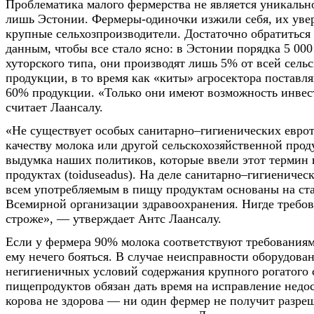
Проблематика малого фермерства не является уникальн
лишь Эстонии. Фермеры-одиночки изжили себя, их уве
крупные сельхозпроизводители. Достаточно обратиться
данным, чтобы все стало ясно: в Эстонии порядка 5 000
хуторского типа, они производят лишь 5% от всей сель
продукции, в то время как «киты» агросектора поставл
60% продукции. «Только они имеют возможность инвес
считает Лаансалу.
«Не существует особых санитарно–гигиенических евро
качеству молока или другой сельскохозяйственной прод
выдумка наших политиков, которые ввели этот термин 
продуктах (toiduseadus). На деле санитарно–гигиеничес
всем употребляемым в пищу продуктам основаны на ст
Всемирной организации здравоохранения. Нигде требов
строже», — утверждает Антс Лаансалу.
Если у фермера 90% молока соответствуют требованиям 
ему нечего бояться. В случае неисправности оборудова
негигиеничных условий содержания крупного рогатого 
пищепродуктов обязан дать время на исправление недос
корова не здорова — ни один фермер не получит разре