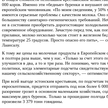
000 коров. Именно эти «бедные» буренки и внушают о
европейским чиновникам. «По моим сведениям, у 50% 
имеются серьезные проблемы с качеством молока. Оно н
большинству санитарно–гигиенических требований. Не
не в состоянии приобретать дорогостоящие холодильни
современное оборудование. Зачастую перед тем, как по
прилавки, молоко несколько часов стоит в железном би
температуре 25 градусов. Просто опасно его пить», — 
Лаансалу.
К тому же цены на молочные продукты в Европейском 
в полтора раза выше, чем у нас. «Только за счет этого 
улучшится в два, а то и три раза. Не понимаю, чего так
политики, когда элементарные подсчеты свидетельствую
нашему сельскохозяйственному сектору», — оптимисти
При всей выгоде эстонским крестьянам, по подсчетам т
евроскептиков, придется отправить под нож более 6 00
разорение грозит в основном маленьким хозяйствам, со
максимум двух буренок. Только за прошедшие полгода 
произвели 3 379 тонн говядины.