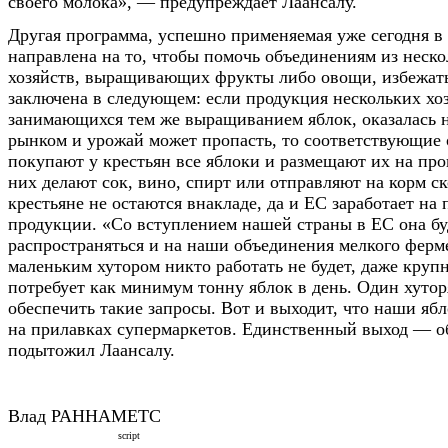
своего молока», — предупреждает Лаансалу.
Другая программа, успешно применяемая уже сегодня в 
направлена на то, чтобы помочь объединениям из неск
хозяйств, выращивающих фрукты либо овощи, избежать 
заключена в следующем: если продукция нескольких хоз
занимающихся тем же выращиванием яблок, оказалась 
рынком и урожай может пропасть, то соответствующие
покупают у крестьян все яблоки и размещают их на прои
них делают сок, вино, спирт или отправляют на корм ск
крестьяне не остаются внакладе, да и ЕС заработает на
продукции. «Со вступлением нашей страны в ЕС она бу
распространяться и на наши объединения мелкого ферме
маленьким хутором никто работать не будет, даже круп
потребует как минимум тонну яблок в день. Один хутор
обеспечить такие запросы. Вот и выходит, что наши яб
на прилавках супермаркетов. Единственный выход — о
подытожил Лаансалу.
Влад РАННАМЕТС
script