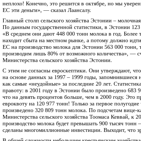
неплохо! Конечно, это решится в октябре, но мы уверен
ЕС эти деньги», — сказал Лаансалу.
Главный столп сельского хозяйства Эстонии – молочна
По данным государственной статистики, в Эстонии 123
«В среднем они дают 448 000 тонн молока в год. Более 
находит сбыта на местном рынке, а потому должно идти
ЕС на производство молока для Эстонии 563 000 тонн, т
производим лишь 80% от возможного количества», — с
Министерства сельского хозяйства Эстонии.
С этим не согласны евроскептики. Они утверждают, что
на основе данных за 1997 – 1999 годы, запомнившиеся
как самые «неудойные» за последние 20 лет. Статистик
правоту: в 2001 году в Эстонии было произведено 683 9
что на девять процентов больше, чем в 2000 году. Это 
евроквоту на 120 977 тонн! Только за первое полугодие
произведено 320 809 тонн молока. По подсчетам вице-к
Министерства сельского хозяйства Тоомаса Кеввай, к 20
производство молока будет превышать 900 тысяч тонн –
сделаны многомиллионные инвестиции. Выходит, что з
В общей сложности небольшим крестьянским хозяйства