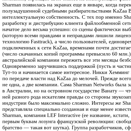
Sharman появилась на экранах еще в январе, когда пере
полузадушенной судебными разбирательствами KaZaa 
интеллектуальную собственность. С тех пор именно Sha
разработку и дистрибуцию клиента файлообменной сет
начатое дело весьма успешно: со сцены фактически вы
(которую всеми правдами и неправдами лишили лиценз
технологию Fasttrack), а число пользователей, единовр
подключенных к сети KaZaa, временами почти достигае
(число скачанных копий программы превысило 60 млн.).
австралийской компании пережить все эти месяцы безб
Одновременно заручившись поддержкой (пусть и частн
Тут-то и начинается самое интересное. Никки Хемминг
по передаче власти над KaZaa до мелочей. Прежде всего
не одна, а две компании. Сама Sharman Networks была з
в Австралии, но на островном государстве Ванату — чт
ней разного рода искателям правды со стороны звукоз
индустрии было максимально сложно. Интересы же Sha
представляла специально созданная и еще менее извест
Sharman, компания LEF Interactive (ее название, кстати,
первым буквам лозунга французской революции: свобод
братство — такая вот шутка). Группа разработчиков, с