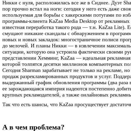
Никки с нуля, расположилась все же в Сиднее. Дуэт Sh
пор прочно встал на ноги: сегодня у него есть даже сво
используемая для борьбы с хакерскими потугами по из
программы-клиента KaZaa Media Desktop от рекламных 
известная переработка такого рода — т.н. KaZaa Lite). 
смущают никакие скандалы с обнаружением в программ
новых и новых закладок: многостраничное полиси про
до мелочей. И планы Никки — в извлечении максималь
ситуации, которую она устроила фактически своими ру
представлении Хемминг, KaZaa — идеальная рекламная
которой толпятся десятки миллионов компьютерных пол
Сегодня Sharman зарабатывает не только на рекламе, но
продаж разрекламированных продуктов и услуг. Поддер
выдержанный график обновления программы (два раза в
ее зарождающаяся империя надеются постепенно добит
крупных рекламодателей, а также онлайновых рекламн
Так что есть шансы, что KaZaa просуществует достаточ
А в чем проблема?