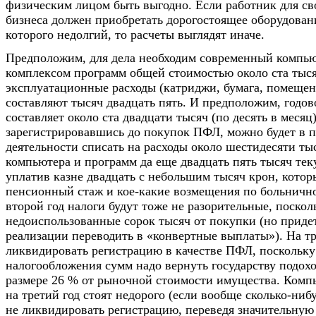
физическим лицом быть выгодно. Если работник для св
бизнеса должен приобретать дорогостоящее оборудован
которого недолгий, то расчеты выглядят иначе.
Предположим, для дела необходим современный компью
комплексом программ общей стоимостью около ста тыся
эксплуатационные расходы (катриджи, бумага, помещени
составляют тысяч двадцать пять. И предположим, годов
составляет около ста двадцати тысяч (по десять в месяц)
зарегистрировавшись до покупок ПФЛ, можно будет в п
деятельности списать на расходы около шестидесяти ты
компьютера и программ да еще двадцать пять тысяч тек
уплатив казне двадцать с небольшим тысяч крон, котор
пенсионный стаж и кое-какие возмещения по больнично
второй год налоги будут тоже не разорительные, поскол
недоиспользованные сорок тысяч от покупки (но придет
реализации переводить в «конвертные выплаты»). На т
ликвидировать регистрацию в качестве ПФЛ, поскольку 
налогообложения сумм надо вернуть государству подох
размере 26 % от рыночной стоимости имущества. Комп
на третий год стоят недорого (если вообще сколько-ниб
не ликвидировать регистрацию, переведя значительную 