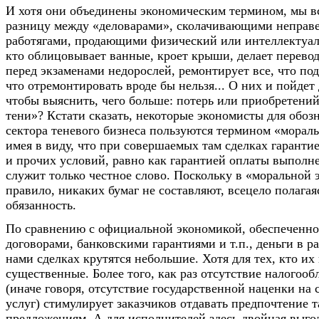
И хотя они объединены экономическим термином, мы в
разницу между «деловарами», сколачивающими неправе
работягами, продающими физический или интеллектуал
кто облицовывает ванные, кроет крыши, делает перевод
перед экзаменами недорослей, ремонтирует все, что по
что отремонтировать вроде бы нельзя... О них и пойдет
чтобы выяснить, чего больше: потерь или приобретений,
тени»? Кстати сказать, некоторые экономисты для обоз
сектора теневого бизнеса пользуются термином «морал
имея в виду, что при совершаемых там сделках гарантие
и прочих условий, равно как гарантией оплаты выполн
служит только честное слово. Поскольку в «моральной 
правило, никаких бумаг не составляют, всецело полага
обязанность.
По сравнению с официальной экономикой, обеспеченно
договорами, банковскими гарантиями и т.п., деньги в 
нами сделках крутятся небольшие. Хотя для тех, кто их 
существенные. Более того, как раз отсутствие налогооб
(иначе говоря, отсутствие государственной наценки на 
услуг) стимулирует заказчиков отдавать предпочтение т
предложениям. А для исполнителей здесь двойная выгод