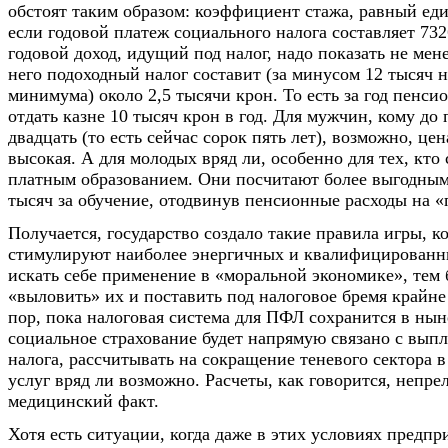
обстоят таким образом: коэффициент стажа, равный еди
если годовой платеж социального налога составляет 732
годовой доход, идущий под налог, надо показать не мен
него подоходный налог составит (за минусом 12 тысяч 
минимума) около 2,5 тысячи крон. То есть за год пенси
отдать казне 10 тысяч крон в год. Для мужчин, кому до 
двадцать (то есть сейчас сорок пять лет), возможно, це
высокая. А для молодых вряд ли, особенно для тех, кто
платным образованием. Они посчитают более выгодным 
тысяч за обучение, отодвинув пенсионные расходы на «
Получается, государство создало такие правила игры, к
стимулируют наиболее энергичных и квалифицирован
искать себе применение в «моральной экономике», тем 
«выловить» их и поставить под налоговое бремя крайне
пор, пока налоговая система для ПФЛ сохранится в нын
социальное страхование будет напрямую связано с вып
налога, рассчитывать на сокращение теневого сектора 
услуг вряд ли возможно. Расчеты, как говорится, непр
медицинский факт.
Хотя есть ситуации, когда даже в этих условиях предпр