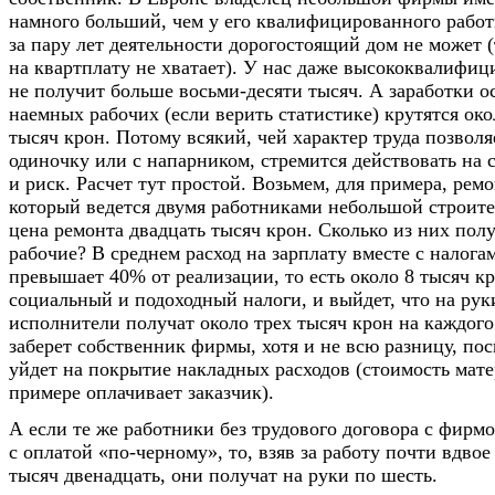
намного больший, чем у его квалифицированного работ
за пару лет деятельности дорогостоящий дом не может 
на квартплату не хватает). У нас даже высококвалифи
не получит больше восьми-десяти тысяч. А заработки 
наемных рабочих (если верить статистике) крутятся око
тысяч крон. Потому всякий, чей характер труда позволя
одиночку или с напарником, стремится действовать на 
и риск. Расчет тут простой. Возьмем, для примера, рем
который ведется двумя работниками небольшой строит
цена ремонта двадцать тысяч крон. Сколько из них полу
рабочие? В среднем расход на зарплату вместе с налог
превышает 40% от реализации, то есть около 8 тысяч к
социальный и подоходный налоги, и выйдет, что на ру
исполнители получат около трех тысяч крон на каждог
заберет собственник фирмы, хотя и не всю разницу, по
уйдет на покрытие накладных расходов (стоимость мат
примере оплачивает заказчик).
А если те же работники без трудового договора с фирм
с оплатой «по-черному», то, взяв за работу почти вдвое
тысяч двенадцать, они получат на руки по шесть.