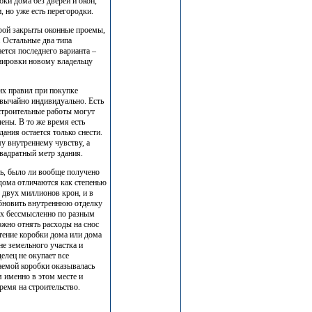
ки дома без дверей и окон,
, но уже есть перегородки.
орой закрыты оконные проемы,
. Остальные два типа
ется последнего варианта –
анировки новому владельцу
их правил при покупке
звычайно индивидуально. Есть
 строительные работы могут
чены. В то же время есть
ания остается только снести.
у внутреннему чувству, а
вадратный метр здания.
ь, было ли вообще получено
 дома отличаются как степенью
 двух миллионов крон, и в
 обновить внутреннюю отделку
рых бессмысленно по разным
ожно отнять расходы на снос
етение коробки дома или дома
не земельного участка и
елец не окупает все
аемой коробки оказывалась
 именно в этом месте и
ремя на строительство.