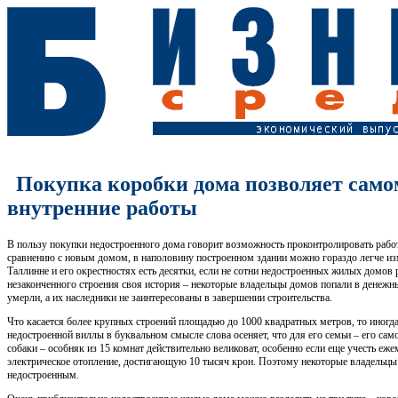
Покупка коробки дома позволяет само
внутренние работы
В пользу покупки недостроенного дома говорит возможность проконтролировать рабо
сравнению с новым домом, в наполовину построенном здании можно гораздо легче из
Таллинне и его окрестностях есть десятки, если не сотни недостроенных жилых домов
незаконченного строения своя история – некоторые владельцы домов попали в денежн
умерли, а их наследники не заинтересованы в завершении строительства.
Что касается более крупных строений площадью до 1000 квадратных метров, то иногда
недостроенной виллы в буквальном смысле слова осеняет, что для его семьи – его само
собаки – особняк из 15 комнат действительно великоват, особенно если еще учесть еж
электрическое отопление, достигающую 10 тысяч крон. Поэтому некоторые владельц
недостроенным.