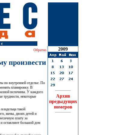
23
апреля
2009
Обратно
му произвести
ты по внутренней отделке. По
менить планировку. В
 разной величины. У каждого
Архив
ые трудности, некоторые
предыдущих
номеров
 владельца такой
го, жены, двоих детей и
емесячную плату за
ы и оставляют большой дом