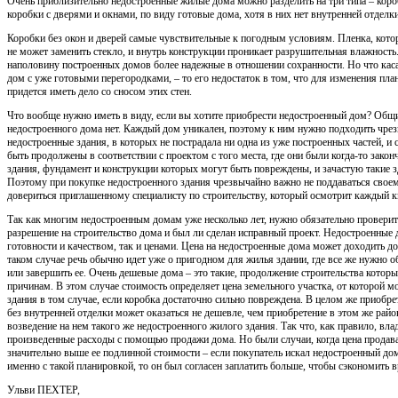
Очень приблизительно недостроенные жилые дома можно разделить на три типа – короб
коробки с дверями и окнами, по виду готовые дома, хотя в них нет внутренней отделки
Коробки без окон и дверей самые чувствительные к погодным условиям. Пленка, кот
не может заменить стекло, и внутрь конструкции проникает разрушительная влажность
наполовину построенных домов более надежные в отношении сохранности. Но что каса
дом с уже готовыми перегородками, – то его недостаток в том, что для изменения пл
придется иметь дело со сносом этих стен.
Что вообще нужно иметь в виду, если вы хотите приобрести недостроенный дом? Общ
недостроенного дома нет. Каждый дом уникален, поэтому к ним нужно подходить чре
недостроенные здания, в которых не пострадала ни одна из уже построенных частей, и
быть продолжены в соответствии с проектом с того места, где они были когда-то закон
здания, фундамент и конструкции которых могут быть повреждены, и зачастую такие зд
Поэтому при покупке недостроенного здания чрезвычайно важно не поддаваться своем
довериться приглашенному специалисту по строительству, который осмотрит каждый к
Так как многим недостроенным домам уже несколько лет, нужно обязательно проверит
разрешение на строительство дома и был ли сделан исправный проект. Недостроенные
готовности и качеством, так и ценами. Цена на недостроенные дома может доходить до
таком случае речь обычно идет уже о пригодном для жилья здании, где все же нужно
или завершить ее. Очень дешевые дома – это такие, продолжение строительства кото
причинам. В этом случае стоимость определяет цена земельного участка, от которой м
здания в том случае, если коробка достаточно сильно повреждена. В целом же приобр
без внутренней отделки может оказаться не дешевле, чем приобретение в этом же райо
возведение на нем такого же недостроенного жилого здания. Так что, как правило, влад
произведенные расходы с помощью продажи дома. Но были случаи, когда цена продав
значительно выше ее подлинной стоимости – если покупатель искал недостроенный дом
именно с такой планировкой, то он был согласен заплатить больше, чтобы сэкономить в
Ульви ПЕХТЕР,