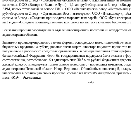
рублей сроком на 2 года - «Обеспечение быстрого питания с использованием автомато
напитков». ООО «Визир» (г.Великие Луки) - 1,1 млн рублей сроком на 3 года - «Внед
АРМ, новых технологий на основе ГИС». ООО «Великолукский завод «Лесхозмаш» (г.
рублей сроком на 2 года - «Организация Bocsh-автосервис». ООО «Италхолод» (г. Вел
сроком на 3 года - «Создание производства морозильных ларей». ООО «Куньялеспром»
на 3 года - «Создание производственного комплекса по выпуску клееного бессучкового
Все заявки прошли рассмотрение в отделе инвестиционной политики и Государственн
администрации области.
Заявители проинформированы о замене формы господдержки инвестиционной деятельн
бюджетных кредитов на субсидирование части затрат инвестора по уплате процентов 
полученным в российских кредитных организациях, в размере половины ставки рефи
банка Российской Федерации. «Если бы государственная поддержка была оказана в фор
соответственно, потребовалось бы единовременно 30,5 млн рублей бюджетных средст
жесткий конкурс и поддержать только одного инвестора», - подчеркнул начальник отд
администрации Псковской области Игорь Вершинин. Общий объем инвестиций, вкла
инвесторами в реализацию своих проектов, составляет почти 85 млн рублей, при этом 
мест.
«МЭ» - Экономика
script