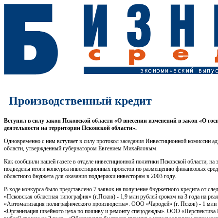
Производственный кредит
Вступил в силу закон Псковской области «О внесении изменений в закон «О го
деятельности на территории Псковской области».
Одновременно с ним вступает в силу протокол заседания Инвестиционной комиссии а
области, утвержденный губернатором Евгением Михайловым.
Как сообщили нашей газете в отделе инвестиционной политики Псковской области, на 
подведены итоги конкурса инвестиционных проектов по размещению финансовых сред
областного бюджета для оказания поддержки инвесторам в 2003 году.
В ходе конкурса было представлено 7 заявок на получение бюджетного кредита от с
«Псковская областная типография» (г.Псков) - 1,9 млн рублей сроком на 3 года на ре
«Автоматизация полиграфического производства». ООО «Чародей» (г. Псков) - 1 млн р
«Организация швейного цеха по пошиву и ремонту спецодежды». ООО «Перспектива П