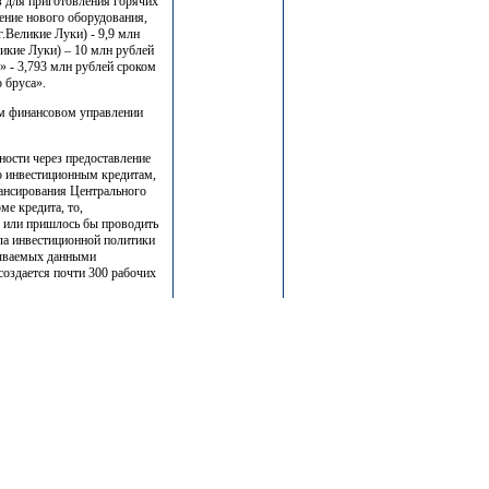
в для приготовления горячих
рение нового оборудования,
Великие Луки) - 9,9 млн
икие Луки) – 10 млн рублей
 - 3,793 млн рублей сроком
 бруса».
ом финансовом управлении
ости через предоставление
по инвестиционным кредитам,
нансирования Центрального
ме кредита, то,
в или пришлось бы проводить
ела инвестиционной политики
дываемых данными
создается почти 300 рабочих