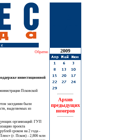
13
августа
2009
Обратно
споддержке инвестиционной
дминистрации Псковской
Архив
этом заседании были
предыдущих
ств, выделяемых из
номеров
ледующих организаций: ГУП
ализацию проекта
ублей сроком на 2 года -
люс» (г. Псков) - 2,806 млн