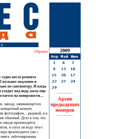
27
августа
2009
Обратно
 судно после ремонта
. Спускают медленно и
ьно по сантиметру. И когда
уходят под воду, киль еще
остается на поверхности…
Архив
s, завода, занимающегося
предыдущих
 конкретный момент,
номеров
м фотографом, - рядовой, и в
лне обычный. Дело в том, что
 заводе производится
нгов, и спуск на воду этого
лера производится уже с
линга: забетонированы