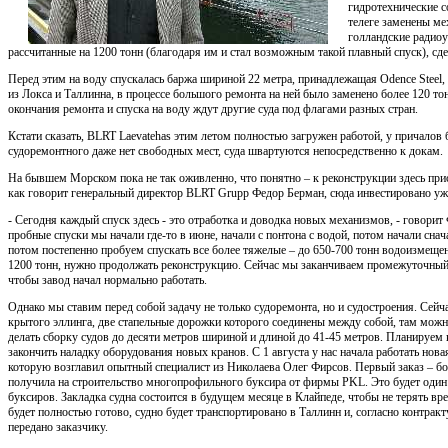
гидротехнические с
телеге заменены м
голландские радио
рассчитанные на 1200 тонн (благодаря им и стал возможным такой плавный спуск), сд
Перед этим на воду спускалась баржа шириной 22 метра, принадлежащая Odence Steel,
из Локса и Таллинна, в процессе большого ремонта на ней было заменено более 120 то
окончания ремонта и спуска на воду ждут другие суда под флагами разных стран.
Кстати сказать, BLRT Laevatehas этим летом полностью загружен работой, у причалов
судоремонтного даже нет свободных мест, суда швартуются непосредственно к докам.
На бывшем Морском пока не так оживленно, что понятно – к реконструкции здесь прист
как говорит генеральный директор BLRT Grupp Федор Берман, сюда инвестировано уже
- Сегодня каждый спуск здесь - это отработка и доводка новых механизмов, - говорит
пробные спуски мы начали где-то в июне, начали с понтона с водой, потом начали снача
потом постепенно пробуем спускать все более тяжелые – до 650-700 тонн водоизмеще
1200 тонн, нужно продолжать реконструкцию. Сейчас мы заканчиваем промежуточный э
чтобы завод начал нормально работать.
Однако мы ставим перед собой задачу не только судоремонта, но и судостроения. Сей
крытого эллинга, две стапельные дорожки которого соединены между собой, там можн
делать сборку судов до десяти метров шириной и длиной до 41-45 метров. Планируем
закончить наладку оборудования новых кранов. С 1 августа у нас начала работать нов
которую возглавил опытный специалист из Николаева Олег Фирсов. Первый заказ – бо
получила на cтроительство многопрофильного буксира от фирмы PKL. Это будет оди
буксиров. Закладка судна состоится в будущем месяце в Клайпеде, чтобы не терять врем
будет полностью готово, судно будет транспортировано в Таллинн и, согласно контракт
передано заказчику.