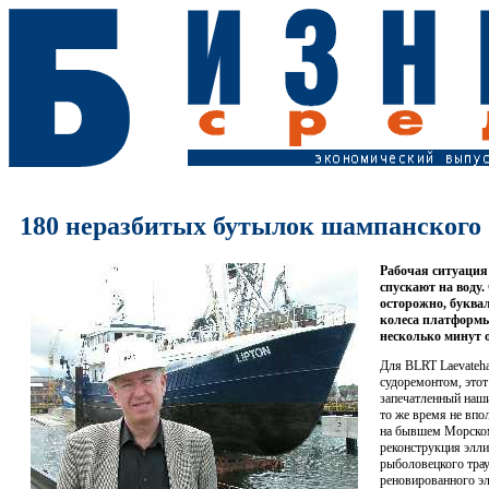
180 неразбитых бутылок шампанского
Рабочая ситуация:
спускают на воду
осторожно, буквал
колеса платформы 
несколько минут 
Для BLRT Laevateha
судоремонтом, этот
запечатленный наши
то же время не впо
на бывшем Морском
реконструкция элли
рыболовецкого трау
реновированного эл