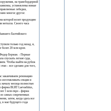
ооружения, на трансбордерной
еханизмы, установлены новые
управляемые лебедки,
елано многое другое.
 на которой возят продукцию
нн металла. Своего часа
 бывшего Балтийского
упили только год назад, и,
 более 20 млн крон.
 Федор Берман. - Первые
ла спускать легкие суда,
нием. Чтобы выйти на рубеж
тап – все сделано для того,
час заканчиваем реновацию
о изготавливать секции и
 к началу месяца полностью
ая фирма BLRT Laevaehitus,
лее 5 млн евро - фирма
н из самых современных
ени, затем, когда здесь все
у, в мае будущего года