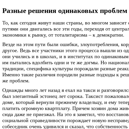
Разные решения одинаковых проблем
То, как сегодня живут наши страны, во многом зависит 
путями они двигались все эти годы, переходя от центр
экономики к рынку, от тоталитаризма – к демократии.
Везде на этом пути были ошибки, злоупотребления, ко
другое. Ведь все участники этого процесса вышли из од
они учились и в школах, и в институтах по одинаковым
им пытались вдолбить одни и те же догмы. Но национа
традиции, специфика культуры порождали разные реакц
Именно такие различия породили разные подходы к реш
же проблем.
Однажды много лет назад я ехал на такси и разговорилс
был элегантный эстонец лет сорока. Таксист пожаловалс
доме, который вернули прежнему владельцу, и ему тепе
платить огромную квартплату. Причем хозяин дома живе
сюда даже не приезжал. На это я заметил, что восстано
социальной справедливости порождает новую несправе
собеседник очень удивился и сказал, что собственность