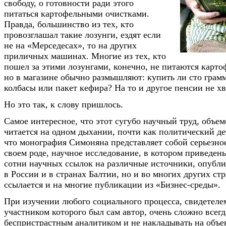
свободу, о готовности ради этого
питаться картофельными очистками.
Правда, большинство из тех, кто
провозглашал такие лозунги, ездят если
не на «Мерседесах», то на других
приличных машинах. Многие из тех, кто
пошел за этими лозунгами, конечно, не питаются карт
но в магазине обычно размышляют: купить ли сто грам
колбасы или пакет кефира? На то и другое пенсии не хв
Но это так, к слову пришлось.
Самое интересное, что этот сугубо научный труд, объем
читается на одном дыхании, почти как политический де
что монография Симоняна представляет собой серьезное
своем роде, научное исследование, в котором приведен
сотни научных ссылок на различные источники, опубли
в России и в странах Балтии, но и во многих других стр
ссылается и на многие публикации из «Бизнес-среды».
При изучении любого социального процесса, свидетеле
участником которого был сам автор, очень сложно всегд
беспристрастным аналитиком и не накладывать на объ