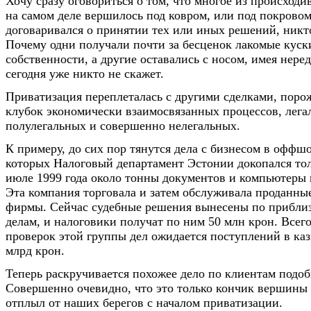
Хочу сразу оговориться о том, что многое из происходи
на самом деле вершилось под ковром, или под покровом 
договаривался о принятии тех или иных решений, никто
Почему одни получали почти за бесценок лакомые куск
собственности, а другие оставались с носом, имея нере
сегодня уже никто не скажет.
Приватизация переплеталась с другими сделками, пор
клубок экономически взаимосвязанных процессов, лега
полулегальных и совершенно нелегальных.
К примеру, до сих пор тянутся дела с бизнесом в оффш
которых Налоговый департамент Эстонии докопался толь
июле 1999 года около тонны документов и компьютеры 
Эта компания торговала и затем обслуживала проданн
фирмы. Сейчас судебные решения вынесены по прибли
делам, и налоговики получат по ним 50 млн крон. Всег
проверок этой группы дел ожидается поступлений в каз
млрд крон.
Теперь раскручивается похожее дело по клиентам подо
Совершенно очевидно, что это только кончик вершины 
отплыл от наших берегов с началом приватизации.