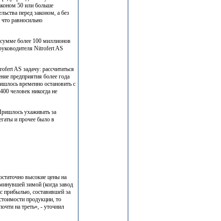
законом 50 или больше
льства перед законом, а без
 что равносильно
в сумме более 100 миллионов
уководителя Nitrofert AS
fert AS задачу: рассчитаться
ние предприятия более года
ишлось временно остановить с
400 человек никогда не
 Пришлось ухаживать за
гаты и прочее было в
статочно высокие цены на
 минувшей зимой (когда завод
т с прибылью, составившей за
естоимости продукции, то
очти на треть», - уточнил