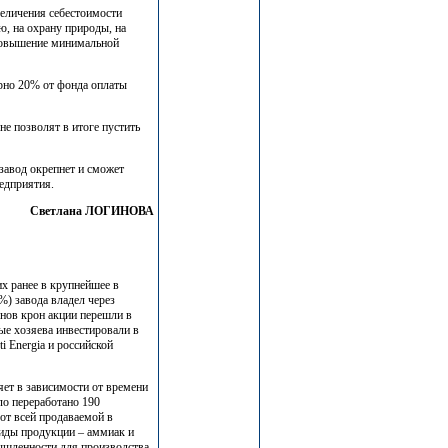
величения себестоимости
ию, на охрану природы, на
 повышение минимальной
рно 20% от фонда оплаты
не позволят в итоге пустить
 завод окрепнет и сможет
редприятия.
Светлана ЛОГИНОВА
их ранее в крупнейшее в
) завода владел через
нов крон акции перешли в
вые хозяева инвестировали в
i Energia и российской
яет в зависимости от времени
ыло переработано 190
от всей продаваемой в
виды продукции – аммиак и
мышленности для производства