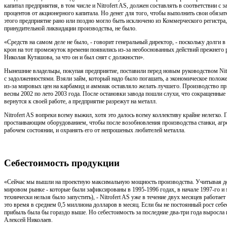
капитал предприятия, в том числе и Nitrofert AS, должен составлять в соответствии с 
процентов от акционерного капитала. Но денег для того, чтобы выполнить свои обязате
этого предприятие рано или поздно могло быть исключено из Коммерческого регистра,
принудительной ликвидации производства, не было.
«Средств на самом деле не было, - говорит генеральный директор, - поскольку долги 
крон на тот промежуток времени появились из-за необоснованных действий прежнего р
Николая Куташова, за что он и был снят с должности».
Нынешние владельцы, покупая предприятие, поставили перед новым руководством Nitro
с задолженностями. Взяли займ, который надо было погашать, а экономическое положе
из-за мировых цен на карбамид и аммиак оставляло желать лучшего. Производство пр
весны 2002 по лето 2003 года. После остановки завода пошли слухи, что сокращенные 
вернутся к своей работе, а предприятие разрежут на металл.
Nitrofert AS вопреки всему выжил, хотя это далось всему коллективу крайне нелегко.
простаивающим оборудованием, чтобы после возобновления производства станки, агре
рабочем состоянии, и охранять его от непрошеных любителей металла.
Себестоимость продукции
«Сейчас мы вышли на проектную максимальную мощность производства. Учитывая до
мировом рынке - которые были зафиксированы в 1995-1996 годах, в начале 1997-го и
технически нельзя было запустить), - Nitrofert AS уже в течение двух месяцев работае
это время в среднем 0,5 миллиона долларов в месяц. Если бы не постоянный рост себ
прибыль была бы гораздо выше. Но себестоимость за последние два-три года выросла п
Алексей Николаев.