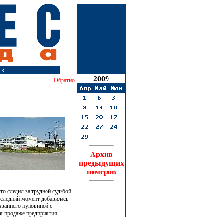
3
декабря
2009
Обратно
Архив
предыдущих
номеров
то следил за трудной судьбой
оследний момент добавилась
вязанного пуповиной с
я продаже предприятия.