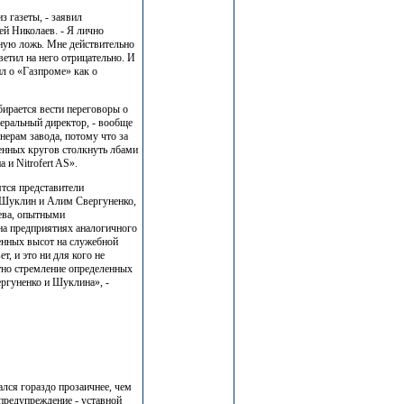
з газеты, - заявил
ей Николаев. - Я лично
нную ложь. Мне действительно
ветил на него отрицательно. И
ил о «Газпроме» как о
ирается вести переговоры о
неральный директор, - вообще
нерам завода, потому что за
енных кругов столкнуть лбами
 и Nitrofert AS».
ятся представители
 Шуклин и Алим Свергуненко,
ева, опытными
а предприятиях аналогичного
енных высот на служебной
т, и это ни для кого не
тно стремление определенных
ргуненко и Шуклина», -
ался гораздо прозаичнее, чем
 предупреждение - уставной