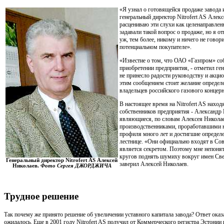
«Я узнал о готовящейся продаже завода и
генеральный директор Nitrofert AS Алекс
расцениваю эти слухи как целенаправле
задавали такой вопрос о продаже, но я от
уж, тем более, никому и ничего не говор
потенциальном покупателе».
«Известие о том, что ОАО «Газпром» соб
приобретении предприятия, - отметил ге
не принесло радости руководству и акцио
этим сообщением стоит желание определ
владельцев российского газового концерна
В настоящее время на Nitrofert AS наход
собственников предприятия - Александр
являющиеся, по словам Алексея Никола
производственниками, проработавшими н
профиля много лет и достигшие определ
лестнице. «Они официально входят в Сове
является секретом. Поэтому мне непоня
кругов поднять шумиху вокруг имен Све
Генеральный директор Nitrofert AS Алексей
заверил Алексей Николаев.
Николаев.
Фото Сергея ДЖОРДЖИЧА
Трудное решение
Так почему же принято решение об увеличении уставного капитала завода? Ответ оказ
ожидалось. Еще в 2001 году Nitrofert AS получил от Коммерческого регистра Эстонии