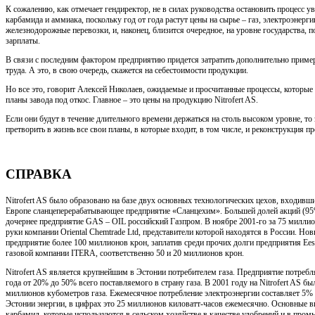
К сожалению, как отмечает гендиректор, не в силах руководства остановить процесс у
карбамида и аммиака, поскольку год от года растут цены на сырье – газ, электроэнерг
железнодорожные перевозки, и, наконец, близится очередное, на уровне государства,
зарплаты.
В связи с последним фактором предприятию придется затратить дополнительно приме
труда. А это, в свою очередь, скажется на себестоимости продукции.
Но все это, говорит Алексей Николаев, ожидаемые и просчитанные процессы, которые 
планы завода под откос. Главное – это цены на продукцию Nitrofert AS.
Если они будут в течение длительного времени держаться на столь высоком уровне, то
претворить в жизнь все свои планы, в которые входит, в том числе, и реконструкция п
СПРАВКА
Nitrofert AS было образовано на базе двух основных технологических цехов, входивш
Европе сланцеперерабатывающее предприятие «Сланцехим». Большей долей акций (95%
дочернее предприятие GAS – OIL российский Газпром. В ноябре 2001-го за 75 миллио
руки компании Oriental Chemtrade Ltd, представители которой находятся в России. Но
предприятие более 100 миллионов крон, заплатив среди прочих долги предприятия Eest
газовой компании ITERA, соответственно 50 и 20 миллионов крон.
Nitrofert AS является крупнейшим в Эстонии потребителем газа. Предприятие потребл
года от 20% до 50% всего поставляемого в страну газа. В 2001 году на Nitrofert AS б
миллионов кубометров газа. Ежемесячное потребление электроэнергии составляет 5% 
Эстонии энергии, в цифрах это 25 миллионов киловатт-часов ежемесячно. Основные 
карбамид, которые используются в сельском хозяйстве в качестве удобрений и в про