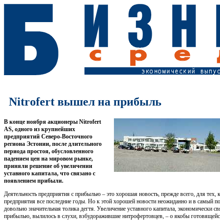
Nitrofert вышел на прибыль
В конце ноября акционеры Nitrofert
AS, одного из крупнейших
предприятий Северо-Восточного
региона Эстонии, после длительного
периода простоя, обусловленного
падением цен на мировом рынке,
приняли решение об увеличении
уставного капитала, что связано с
появлением прибыли.
Деятельность предприятия с прибылью – это хорошая новость, прежде всего, для тех, к
предприятия все последние годы. Но к этой хорошей новости неожиданно и в самый п
довольно значительная толика дегтя. Увеличение уставного капитала, экономически с
прибылью, вылилось в слухи, взбудоражившие нитрофертовцев, – о якобы готовящейс