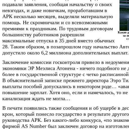
подавали заявления, сообщая начальству о своих
невзгодах, и даже новичкам, проработавшим в
АРК несколько месяцев, выделяли материальную
помощь. Не скромничали и со всевозможными
премиями к праздникам. По трудовым договорам
Какие 
большинству работников разрешили
за 
с
максимальные отпуска в 35 дней вместо обычных
28. Таким образом, в позапрошлом году начальство Авт
допустило около 6,2 миллиона дополнительных выплат.
Заключение комиссии госконтроля привело в недоумен
экономики ЭР Меэлиса Атонена - ничего подобного не
более в государственной структуре с четко расписанно
В объяснительной записке прежнего директора Ээро Ти
выплаты пособий допускались в некотором роде… «ава
повышение зарплат. Хотя оно, если и намечалось, то не 
канализация ждать не могла…
В печати появились также сообщения и об ущербе в де
крон, который понесло государство в результате другог
руководства АРК. Без какого-либо конкурса, «по знаком
фирмой AS Number был заключен договор на изготовлен