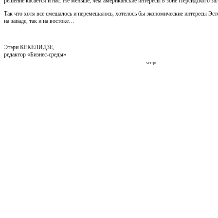
решение касается и нас. Не меньше, чем американские интересы в зоне Персидского за
Так что хотя все смешалось и перемешалось, хотелось бы экономические интересы Эс
на западе, так и на востоке…
Этэри КЕКЕЛИДЗЕ,
редактор «Бизнес-среды»
script