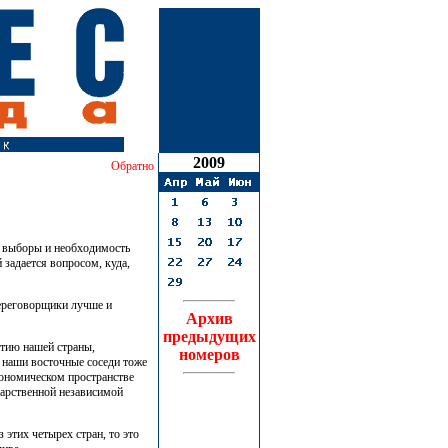
26
февраля
2009
Обратно
е выборы и необходимость
задается вопросом, куда,
переговорщики лучше и
Архив
предыдущих
итию нашей страны,
номеров
а наши восточные соседи тоже
кономическом пространстве
дарственной независимой
 этих четырех стран, то это