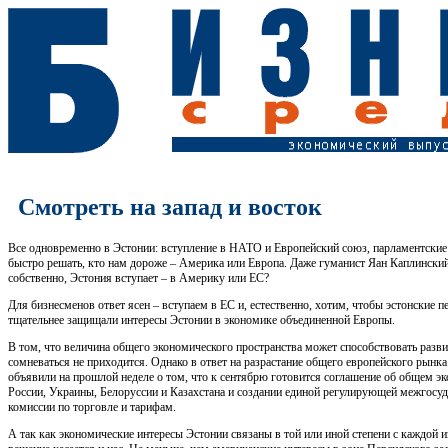
Смотреть на запад и восток
Все одновременно в Эстонии: вступление в НАТО и Европейский союз, парламентски
быстро решать, кто нам дороже – Америка или Европа. Даже гуманист Яан Каплинский 
собственно, Эстония вступает – в Америку или ЕС?
Для бизнесменов ответ ясен – вступаем в ЕС и, естественно, хотим, чтобы эстонские 
тщательнее защищали интересы Эстонии в экономике объединенной Европы.
В том, что величина общего экономического пространства может способствовать разв
сомневаться не приходится. Однако в ответ на разрастание общего европейского рынк
объявили на прошлой неделе о том, что к сентябрю готовится соглашение об общем э
России, Украины, Белоруссии и Казахстана и создании единой регулирующей межгосу
комиссии по торговле и тарифам.
А так как экономические интересы Эстонии связаны в той или иной степени с каждой из