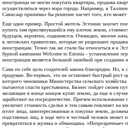
иностранцы не могли покупать квартиры, продажа квар
осуществляться через мэра города. Например, в Таллин
Сависаар принимал бы решение насчет того, кто может
Еще один пример. Простой житель Эстонии захочет пое
купить там приглянувшийся ему клочок земли, стоимост
будущем, вероятно, поднимется. Очевидно, многие нача
в литовских правителях, которые не разрешают продав
иностранцам. Точно так же стали бы относиться и к Эст
бурной кампании Welcome to Estonia - установление ог
иностранцев является большой ошибкой при создании 
Сама по себе цель создателей закона благородна. Но, к
продуман. Во-первых, это не остановит быстрый рост ц
которого чиновники Министерства сельского хозяйства
пытаются спасти крестьянина. Бизнес пойдет своим пут
желающие в конце концов купят землю, да еще в случае
заработают на посредничестве. Причем использование 
увеличит стоимость сделки и тем самым повлияет на ко
итоге лица, заинтересованные в покупке земли, должны 
подставных лиц, в ходе чего и честный человек может 
превратиться в жулика и обманщика. «Непрозрачные» п