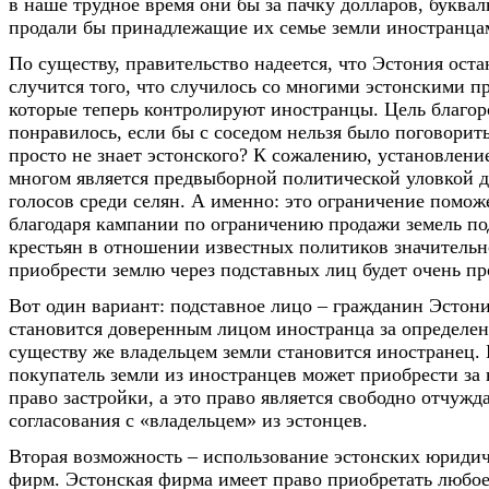
в наше трудное время они бы за пачку долларов, буквал
продали бы принадлежащие их семье земли иностранца
По существу, правительство надеется, что Эстония оста
случится того, что случилось со многими эстонскими п
которые теперь контролируют иностранцы. Цель благор
понравилось, если бы с соседом нельзя было поговорить
просто не знает эстонского? К сожалению, установлени
многом является предвыборной политической уловкой 
голосов среди селян. А именно: это ограничение помож
благодаря кампании по ограничению продажи земель п
крестьян в отношении известных политиков значительн
приобрести землю через подставных лиц будет очень пр
Вот один вариант: подставное лицо – гражданин Эстон
становится доверенным лицом иностранца за определе
существу же владельцем земли становится иностранец.
покупатель земли из иностранцев может приобрести за 
право застройки, а это право является свободно отчужд
согласования с «владельцем» из эстонцев.
Вторая возможность – использование эстонских юриди
фирм. Эстонская фирма имеет право приобретать любо