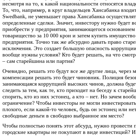
несмотря на то, к какой национальности относятся вла
То, что, например, в круг владельцев Хансабанка вход
Swedbank, не уменьшает права Хансабанка осуществлят
определенные сделки. Значит, инвестору нужно будет в
приобрести у предприятия, занимающегося основанием
товарищество за 10 000 крон и затем купить имущество
предприятия. Точно так же абсурдно давать право стар
исключения. Это создает большую опасность коррупции.
вообще нужны условия? Кто будет решать, на что смотр
– сам старейшина или партия?
Очевидно, решать это будут все же другие лица, через 
компенсации решать это будет чиновник. Полиция безо
занимающаяся коррупцией высоких чинов, должна буде
следить за тем, как те, кто приходит на беседу к старей
спорить, кто из них эстонец, а кто – нет. Но зачем воо
ограничение? Чтобы инвесторы не могли инвестировать
плохого, если какой-то человек, будь он эстонец или не
свободные деньги в свободно выбранное им место?
Чтобы полностью понять этот абсурд, нужно провести п
городские квартиры не покупают в виде инвестиций? И