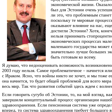
экономической жизни. Оказалос
был для Эстонии очень успешн
ли это, что проблемным станет 
поскольку те мировые процесс
оказывают влияние на нас, еще
достигли Эстонии? Хотя, коне
нельзя принимать стопроцентн
экономических процессах мале
маленького государства может
значительно лучше больших э
быть готовым ко всему.
Я думаю, что недооценивать возможность возникновени
2003 году нельзя. Самое проблематичное – начнется или
с Ираком. Ясно, что войны никто не хочет, и мы тоже ее
она начнется, то будет общей проблемой для всего мира 
весь мир. Так что развития событий здесь ждем с волне
Если говорить сугубо об Эстонии, то, на мой взгляд, ва
завершили концептуальный процесс организации наше
здравоохранения. Если пенсионная система уже определ
вперед, то система здравоохранения требует большого 