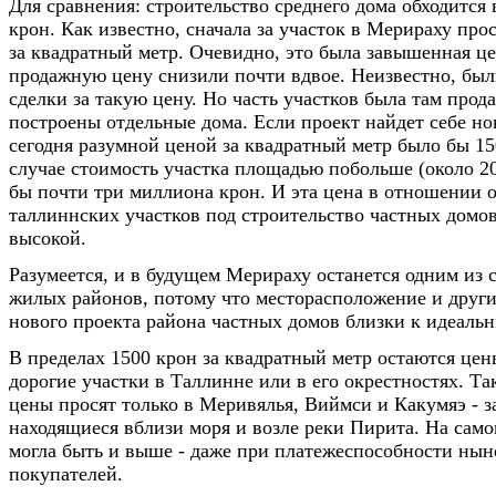
Для сравнения: строительство среднего дома обходится
крон. Как известно, сначала за участок в Мерираху про
за квадратный метр. Очевидно, это была завышенная це
продажную цену снизили почти вдвое. Неизвестно, бы
сделки за такую цену. Но часть участков была там прода
построены отдельные дома. Если проект найдет себе нов
сегодня разумной ценой за квадратный метр было бы 15
случае стоимость участка площадью побольше (около 20
бы почти три миллиона крон. И эта цена в отношении 
таллиннских участков под строительство частных домов
высокой.
Разумеется, и в будущем Мерираху останется одним из 
жилых районов, потому что месторасположение и други
нового проекта района частных домов близки к идеаль
В пределах 1500 крон за квадратный метр остаются цен
дорогие участки в Таллинне или в его окрестностях. Т
цены просят только в Меривялья, Виймси и Какумяэ - з
находящиеся вблизи моря и возле реки Пирита. На само
могла быть и выше - даже при платежеспособности ны
покупателей.