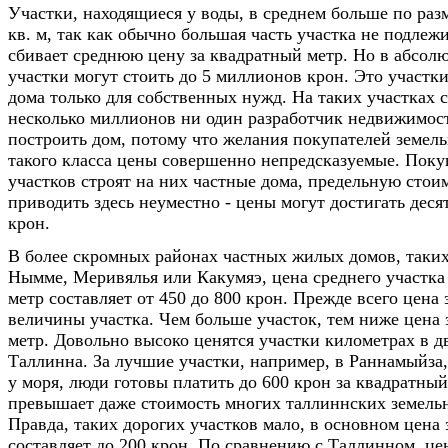
Участки, находящиеся у воды, в среднем больше по раз
кв. м, так как обычно большая часть участка не подлежи
сбивает среднюю цену за квадратный метр. Но в абсол
участки могут стоить до 5 миллионов крон. Это участки
дома только для собственных нужд. На таких участках 
несколько миллионов ни один разработчик недвижимос
построить дом, потому что желания покупателей земел
такого класса цены совершенно непредсказуемые. Поку
участков строят на них частные дома, предельную стои
приводить здесь неуместно - цены могут достигать дес
крон.
В более скромных районах частных жилых домов, таких
Нымме, Меривялья или Какумяэ, цена среднего участка
метр составляет от 450 до 800 крон. Прежде всего цена 
величины участка. Чем больше участок, тем ниже цена 
метр. Довольно высоко ценятся участки километрах в д
Таллинна. За лучшие участки, например, в Раннамыйза,
у моря, люди готовы платить до 600 крон за квадратный
превышает даже стоимость многих таллиннских земельн
Правда, таких дорогих участков мало, в основном цена
составляет до 200 крон. По сравнению с Таллинном, це