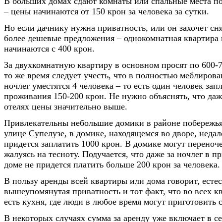
В больших домах сдают комнаты или спальные места по
– цены начинаются от 150 крон за человека за сутки.
Но если дачнику нужна приватность, или он захочет сня
более дешевые предложения – однокомнатная квартира 
начинаются с 400 крон.
За двухкомнатную квартиру в основном просят по 600-7
то же время следует учесть, что в полностью меблиров
ночлег уместятся 4 человека – то есть один человек запл
проживания 150-200 крон. Не нужно объяснять, что да
отелях цены значительно выше.
Привлекательны небольшие домики в районе побережья
улице Супелузе, в домике, находящемся во дворе, недале
придется заплатить 1000 крон. В домике могут переноче
жалуясь на тесноту. Подучается, что даже за ночлег в 
доме не придется платить больше 200 крон за человека.
В пользу аренды всей квартиры или дома говорит, есте
вышеупомянутая приватность и тот факт, что во всех к
есть кухня, где люди в любое время могут приготовить 
В некоторых случаях сумма за аренду уже включает в се