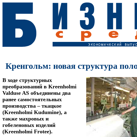
Кренгольм: новая структура пол
В ходе структурных
преобразований в Kreenholmi
Valduse AS объединены два
ранее самостоятельных
производства – ткацкое
(Kreenholmi Kudumine), а
также махровых и
гобеленовых изделий
(Kreenholmi Frotee).