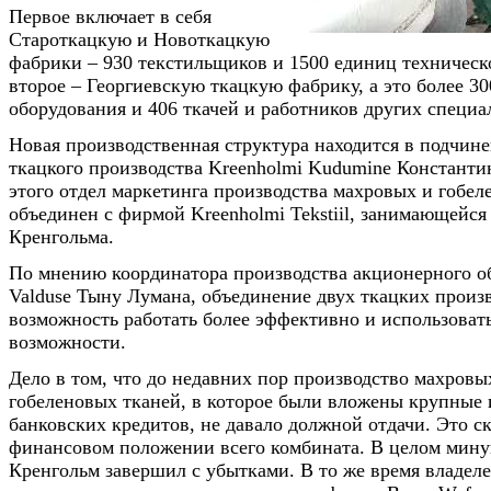
Первое включает в себя
Староткацкую и Новоткацкую
фабрики – 930 текстильщиков и 1500 единиц техническ
второе – Георгиевскую ткацкую фабрику, а это более 3
оборудования и 406 ткачей и работников других специа
Новая производственная структура находится в подчин
ткацкого производства Kreenholmi Kudumine Константи
этого отдел маркетинга производства махровых и гобе
объединен с фирмой Kreenholmi Tekstiil, занимающейся
Кренгольма.
По мнению координатора производства акционерного о
Valduse Тыну Лумана, объединение двух ткацких произв
возможность работать более эффективно и использовать
возможности.
Дело в том, что до недавних пор производство махровы
гобеленовых тканей, в которое были вложены крупные 
банковских кредитов, не давало должной отдачи. Это с
финансовом положении всего комбината. В целом мин
Кренгольм завершил с убытками. В то же время владеле