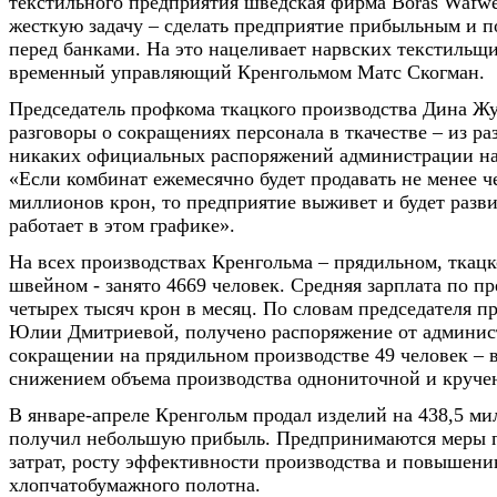
текстильного предприятия шведская фирма Boras Wafwe
жесткую задачу – сделать предприятие прибыльным и п
перед банками. На это нацеливает нарвских текстиль
временный управляющий Кренгольмом Матс Скогман.
Председатель профкома ткацкого производства Дина Жу
разговоры о сокращениях персонала в ткачестве – из раз
никаких официальных распоряжений администрации на 
«Если комбинат ежемесячно будет продавать не менее ч
миллионов крон, то предприятие выживет и будет разв
работает в этом графике».
На всех производствах Кренгольма – прядильном, ткацк
швейном - занято 4669 человек. Средняя зарплата по п
четырех тысяч крон в месяц. По словам председателя 
Юлии Дмитриевой, получено распоряжение от админис
сокращении на прядильном производстве 49 человек – в
снижением объема производства однониточной и круче
В январе-апреле Кренгольм продал изделий на 438,5 м
получил небольшую прибыль. Предпринимаются меры 
затрат, росту эффективности производства и повышени
хлопчатобумажного полотна.