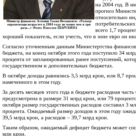
на 2004 год. В и
прогноз Министе
относительно ин
Министр финансов Эстонии Таави Вескимяги: «Размер
потребительских
европомощи возрастет в 2004 году не менее чем в три
раза...»
Фото Николая ШАРУБИНА
всего 1,7 процен
хороший показатель, если учесть, что в зоне евро он ни
Согласно уточненным данным Министертства финансо
бюджета, на конец октября этого года поступило 34 млр
процента от запланированных ранее поступлений, кото
государственном и дополнительных бюджетах.
В октябре доходы равнялись 3,5 млрд крон, или 8,7 про
намеченного в этом году.
За десять месяцев этого года в бюджете расходная часть
предусмотрена в размере 31 млрд крон, или 79 процент
октября размер государственных расходов составил 3 мл
процента. Ожидаемый размер доходов в этом году ожида
39,5 млрд крон, а расходов – 39,7 млрд крон.
Таким образом, ожидаемый дефицит бюджета может сос
млн крон.