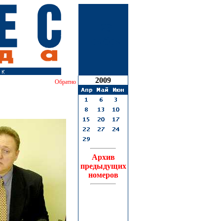
26
ноября
2009
Обратно
Архив
предыдущих
номеров