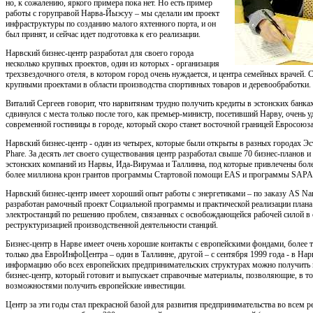
но, к сожалению, яркого примера пока нет. Но есть пример
работы с горуправой Нарва-Йыэсуу – мы сделали им проект
инфраструктуры по созданию малого яхтенного порта, и он
был принят, и сейчас идет подготовка к его реализации.
Нарвский бизнес-центр разработал для своего города
несколько крупных проектов, один из которых - организация
трехзвездочного отеля, в котором город очень нуждается, и центра семейных врачей. С
крупными проектами в области производства спортивных товаров и деревообработки.
Виталий Сергеев говорит, что нарвитянам трудно получить кредиты в эстонских банках
сдвинулся с места только после того, как премьер-министр, посетивший Нарву, очень 
современной гостиницы в городе, который скоро станет восточной границей Евросоюза
Нарвский бизнес-центр - один из четырех, которые были открыты в разных городах Э
Phare. За десять лет своего существования центр разработал свыше 70 бизнес-планов 
эстонских компаний из Нарвы, Ида-Вирумаа и Таллинна, под которые привлечены бол
более миллиона крон грантов программы Стартовой помощи EAS и программы SAP
Нарвский бизнес-центр имеет хороший опыт работы с энергетиками – по заказу AS Nar
разработан рамочный проект Социальной программы и практической реализации план
электростанций по решению проблем, связанных с освобождающейся рабочей силой в с
реструктуризацией производственной деятельности станций.
Бизнес-центр в Нарве имеет очень хорошие контакты с европейскими фондами, более т
только два ЕвроИнфоЦентра – один в Таллинне, другой – с сентября 1999 года - в На
информацию обо всех европейских предпринимательских структурах можно получить 
бизнес-центр, который готовит и выпускает справочные материалы, позволяющие, в то
возможностями получить европейские инвестиции.
Центр за эти годы стал прекрасной базой для развития предпринимательства во всем р