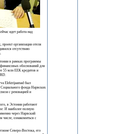
ейчас идет работа над
, проект организации отеля
удивился отсутствию
.
стонии в рамках программы
и финансовых обоснований для
ее 55 млн ЕЕК кредитов и
ARD.
va Elektrijaamad был
а Социального фонда Нарвских
вязи с реновацией и
ого, в Эстонии работают
рве. И наиболее полную
именно через Нарвский
м числе, ознакомиться с
егионе Северо-Востока, его