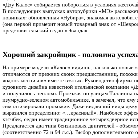
«Дэу Калос» собирается побороться в условиях жесточ
В последующих выпусках авторубрики «МЭ» расскажет
новинках: обновленная «Нубира», знакомая автолюбител
(она первой примерит новый товарный знак от «Шевро
представительский седан «Эванда».
Хороший закройщик - половина успех
На примере модели «Калос» видишь, насколько новые 
отличаются от прежних своих предшественниц, похожи
«одноклассников» вместе взятых. Руководство фирмы п
кузовного дизайна известной итальянской компании «
и получилось неплохо. Проезжая по улицам Таллинна н
изумрудно-зеленом автомобильчике, я замечал, что ему 
симпатизировали прохожие. Даже видавший виды дежу
выразился определенно: «…красивый». Наиболее эффек
хэтчбек, седан имеет традиционное четырехдверное ис
Предлагается два типа бензиновых двигателей - объемом
(соответственно 72 и 94 л.с.). Выбор дополнительного 