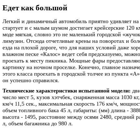
Едет как большой
Легкий и динамичный автомобиль приятно удивляет на
стартует и с малым шумом достигает крейсерские 120 к
моде мягкая, словно это не маленький городской «жучо
лимузин. Отсюда отчетливые крены на поворотах и бол
езда на плохой дороге, что для наших условий даже хо
влажном песке «Калос» ведет себя предсказуемо, можно
проехать к месту пикника. Мощные фары предоставля
картинку на ночном проселке. Конечно, главное назнач
этого класса проехать в городской толчее из пункта «А»
он успешно справился.
Технические характеристики испытанной модели:
дви
число мест 5, кузов хэтчбек, снаряженная масса 1030 кг
км/ч 11,5 сек., максимальная скорость 176 км/ч, мощност
объем топливного бака 45 л, габариты: (мм) длина - 388
высота - 1495, расстояние между осями 2480, средний р
л, объем багажника до 980 л.