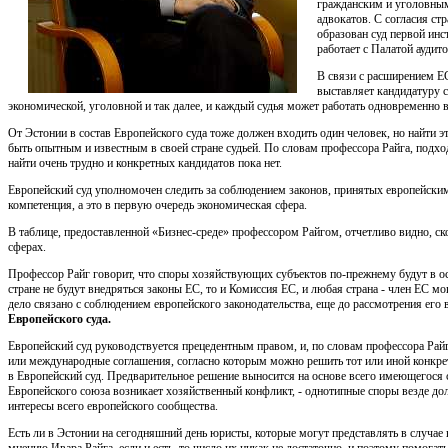
гражданским и уголовным
адвокатов. С согласия ст
образован суд первой инс
работает с Палатой аудит
В связи с расширением ЕС
выставляет кандидатуру с
экономической, уголовной и так далее, и каждый судья может работать одновременно в
От Эстонии в состав Европейского суда тоже должен входить один человек, но найти э
быть опытным и известным в своей стране судьей. По словам профессора Райга, подх
найти очень трудно и конкретных кандидатов пока нет.
Европейский суд уполномочен следить за соблюдением законов, принятых европейским
компетенция, а это в первую очередь экономическая сфера.
В таблице, предоставленной «Бизнес-среде» профессором Райгом, отчетливо видно, ск
сферах.
Профессор Райг говорит, что споры хозяйствующих субъектов по-прежнему будут в осн
стране не будут внедряться законы ЕС, то и Комиссия ЕС, и любая страна - член ЕС мо
дело связано с соблюдением европейского законодательства, еще до рассмотрения его 
Европейского суда.
Европейский суд руководствуется прецедентным правом, и, по словам профессора Райга
или международные соглашения, согласно которым можно решить тот или иной конкретн
в Европейский суд. Предварительное решение выносится на основе всего имеющегося св
Европейского союза возникает хозяйственный конфликт, - однотипные споры везде 
интересы всего европейского сообщества.
Есть ли в Эстонии на сегодняшний день юристы, которые могут представлять в случае
мнению Ивара Райга, если и есть, то число их никак не достаточно, и поэтому помог