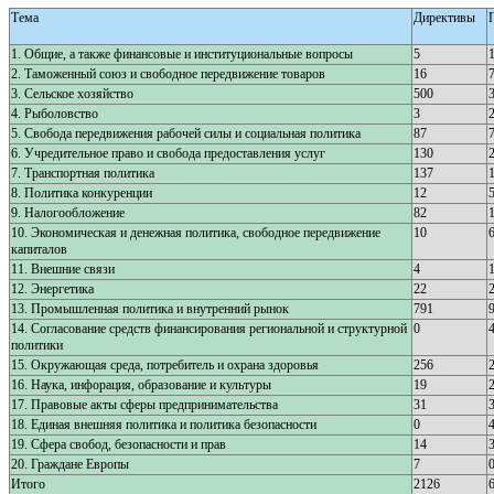
Тема
Директивы
1. Общие, а также финансовые и институциональные вопросы
5
2. Таможенный союз и свободное передвижение товаров
16
3. Сельское хозяйство
500
4. Рыболовство
3
5. Свобода передвижения рабочей силы и социальная политика
87
6. Учредительное право и свобода предоставления услуг
130
7. Транспортная политика
137
8. Политика конкуренции
12
9. Налогообложение
82
10. Экономическая и денежная политика, свободное передвижение
10
капиталов
11. Внешние связи
4
12. Энергетика
22
13. Промышленная политика и внутренний рынок
791
14. Согласование средств финансирования региональной и структурной
0
политики
15. Окружающая среда, потребитель и охрана здоровья
256
16. Наука, инфорация, образование и культуры
19
17. Правовые акты сферы предпринимательства
31
18. Единая внешняя политика и политика безопасности
0
19. Сфера свобод, безопасности и прав
14
20. Граждане Европы
7
Итого
2126