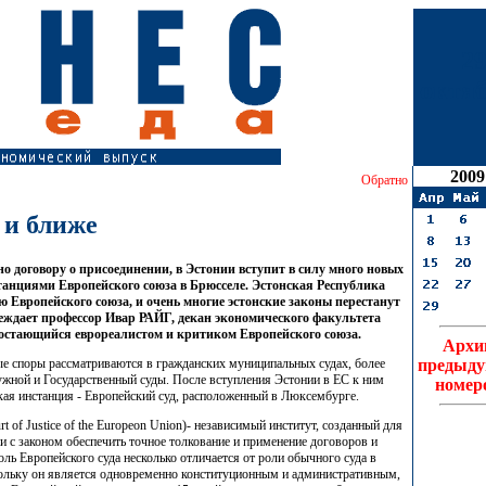
2
октя
2009
Обратно
 и ближе
сно договору о присоединении, в Эстонии вступит в силу много новых
танциями Европейского союза в Брюсселе. Эстонская Республика
 Европейского союза, и очень многие эстонские законы перестанут
реждает профессор Ивар РАЙГ, декан экономического факультета
 остающийся еврореалистом и критиком Европейского союза.
Архи
ые споры рассматриваются в гражданских муниципальных судах, более
предыд
ужной и Государственный суды. После вступления Эстонии в ЕС к ним
номер
кая инстанция - Европейский суд, расположенный в Люксембурге.
t of Justice of the Europeon Union)- независимый институт, созданный для
ии с законом обеспечить точное толкование и применение договоров и
оль Европейского суда несколько отличается от роли обычного суда в
скольку он является одновременно конституционным и административным,