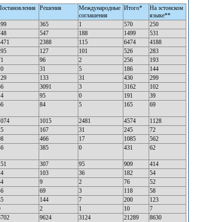
Постановления
Решения
Международные
Итого*
На эстонском
соглашения
языке**
199
365
1
570
250
748
547
188
1499
531
3471
2388
115
6474
4188
295
127
101
526
283
71
96
2
256
193
20
31
5
186
144
129
133
31
430
299
56
3091
3
3162
102
14
95
0
191
39
66
84
5
165
69
1074
1015
2481
4574
1128
25
167
31
245
72
98
466
17
1085
562
46
385
0
431
62
251
307
95
909
414
24
103
36
182
54
34
9
2
76
52
46
69
3
118
58
35
144
7
200
123
0
2
1
10
7
6702
9624
3124
21289
8630