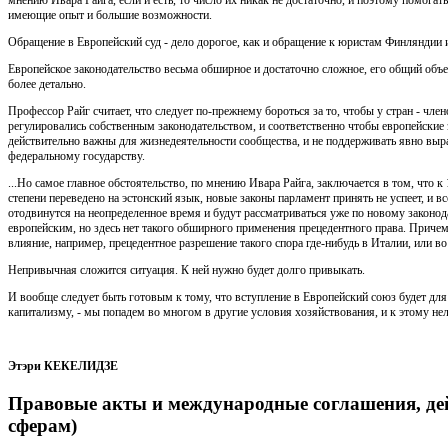
имеющие опыт и большие возможности.
Обращение в Европейский суд - дело дорогое, как и обращение к юристам Финляндии и
Европейское законодательство весьма обширное и достаточно сложное, его общий объ
более детально.
Профессор Райг считает, что следует по-прежнему бороться за то, чтобы у стран - чл
регулировались собственным законодательством, и соответственно чтобы европейские 
действительно важны для жизнедеятельности сообщества, и не поддерживать явно выр
федеральному государству.
...Но самое главное обстоятельство, по мнению Ивара Райга, заключается в том, что к 
степени переведено на эстонский язык, новые законы парламент принять не успеет, и вс
отодвинутся на неопределенное время и будут рассматриваться уже по новому законод
европейским, но здесь нет такого обширного применения прецедентного права. Приче
влияние, например, прецедентное разрешение такого спора где-нибудь в Италии, или в
Непривычная сложится ситуация. К ней нужно будет долго привыкать.
И вообще следует быть готовым к тому, что вступление в Европейский союз будет для
капитализму, - мы попадем во многом в другие условия хозяйствования, и к этому не
Этэри КЕКЕЛИДЗЕ
Правовые акты и международные соглашения, де
сферам)