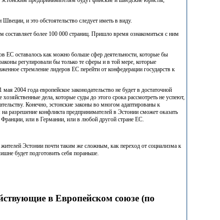
 Швеции, и это обстоятельство следует иметь в виду.
ем составляет более 100 000 страниц. Пришло время ознакомиться с ним
енов ЕС оставалось как можно больше сфер деятельности, которые бы
законы регулировали бы только те сферы и в той мере, которые
аженное стремление лидеров ЕС перейти от конфедерации государств к
1 мая 2004 года европейское законодательство не будет в достаточной
е хозяйственные дела, которые суды до этого срока рассмотреть не успеют,
ательству. Конечно, эстонские законы во многом адаптированы к
м на разрешение конфликта предпринимателей в Эстонии сможет оказать
о Франции, или в Германии, или в любой другой стране ЕС.
 жителей Эстонии почти таким же сложным, как переход от социализма к
лишне будет подготовить себя пораньше.
йствующие в Европейском союзе (по