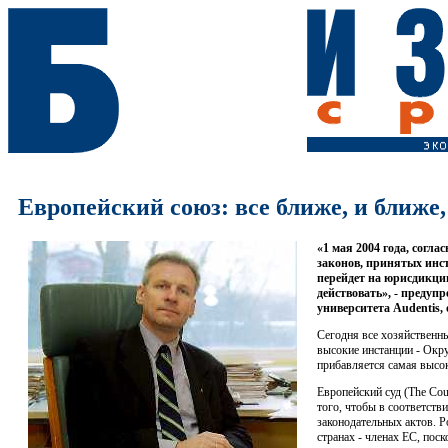
Европейский союз: все ближе, и ближе,
«1 мая 2004 года, согла
законов, принятых инс
перейдет на юрисдикцию
действовать», - предуп
университета Audentis,
Сегодня все хозяйственн
высокие инстанции - Окр
прибавляется самая высо
Европейский суд (The Cour
того, чтобы в соответств
законодательных актов. Р
странах - членах ЕС, по