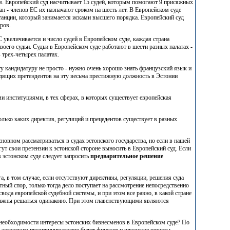
. Европейский суд насчитывает 15 судей, которым помогают 9 присяжных
ран - членов ЕС их назначают сроком на шесть лет. В Европейском суде
танции, который занимается исками высшего порядка. Европейский суд
оров.
 увеличивается и число судей в Европейском суде, каждая страна
воего судьи. Судьи в Европейском суде работают в шести разных палатах -
 трех-четырех палатах.
ту кандидатуру не просто - нужно очень хорошо знать французский язык и
одящих претендентов на эту весьма престижную должность в Эстонии
и институциями, в тех сферах, в которых существует европейская
олько каких директив, регуляций и прецедентов существует в разных
овном рассматриваться в судах эстонского государства, но если в нашей
гут свои претензии к эстонской стороне выносить в Европейский суд. Если
в эстонском суде следует запросить
предварительное решение
, в том случае, если отсутствуют директивы, регуляции, решения суда
ый спор, только тогда дело поступает на рассмотрение непосредственно
ода европейской судебной системы, и при этом все равно, в какой стране
должны решаться одинаково. При этом главенствующими являются
 необходимости интересы эстонских бизнесменов в Европейском суде? По
ать эстонским предпринимателям будут финские и шведские юристы,