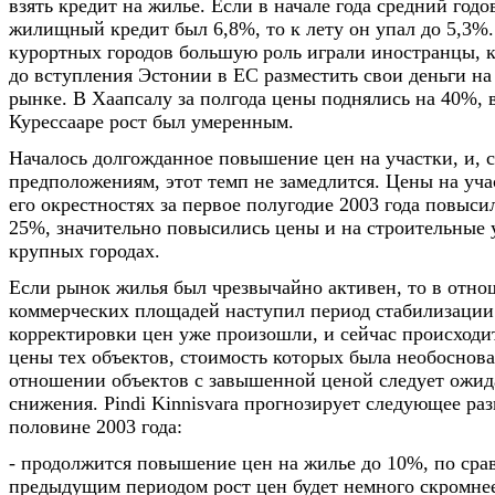
взять кредит на жилье. Если в начале года средний год
жилищный кредит был 6,8%, то к лету он упал до 5,3%
курортных городов большую роль играли иностранцы, 
до вступления Эстонии в ЕС разместить свои деньги н
рынке. В Хаапсалу за полгода цены поднялись на 40%, 
Курессааре рост был умеренным.
Началось долгожданное повышение цен на участки, и, с
предположениям, этот темп не замедлится. Цены на уча
его окрестностях за первое полугодие 2003 года повыси
25%, значительно повысились цены и на строительные 
крупных городах.
Если рынок жилья был чрезвычайно активен, то в отн
коммерческих площадей наступил период стабилизации
корректировки цен уже произошли, и сейчас происходи
цены тех объектов, стоимость которых была необоснов
отношении объектов с завышенной ценой следует ожид
снижения. Pindi Kinnisvara прогнозирует следующее ра
половине 2003 года:
- продолжится повышение цен на жилье до 10%, по сра
предыдущим периодом рост цен будет немного скромнее,