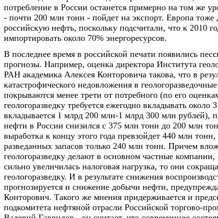
потребление в России останется примерно на том же ур
- почти 200 млн тонн - пойдет на экспорт. Европа тоже 
российскую нефть, поскольку подсчитали, что к 2010 го
импортировать около 70% энергоресурсов.
В последнее время в российской печати появились пес
прогнозы. Например, оценка директора Института геоло
РАН академика Алексея Конторовича такова, что в резу
катастрофического недовложения в геологоразведочные
покрываются менее трети от потребного (по его оценкам
геологоразведку требуется ежегодно вкладывать около 3
вкладывается 1 млрд 200 млн-1 млрд 300 млн рублей), п
нефти в России снизился с 375 млн тонн до 200 млн тонн
выработка к концу этого года превзойдет 440 млн тонн,
разведанных запасов только 240 млн тонн. Причем вло
геологоразведку делают в основном частные компании, 
сильно увеличилась налоговая нагрузка, то они сокращ
геологоразведку. И в результате снижения воспроизводс
прогнозируется и снижение добычи нефти, предупрежд
Конторович. Такого же мнения придерживается и предс
подкомитета нефтяной отрасли Российской торгово-п
Валерий Гаврилов - он считает, что современное состо