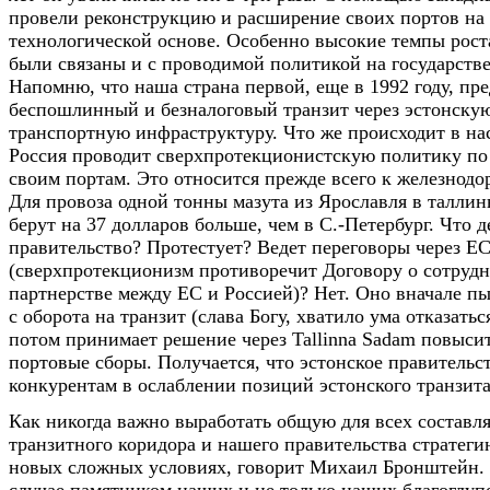
провели реконструкцию и расширение своих портов на
технологической основе. Особенно высокие темпы рост
были связаны и с проводимой политикой на государств
Напомню, что наша страна первой, еще в 1992 году, пр
беспошлинный и безналоговый транзит через эстонску
транспортную инфраструктуру. Что же происходит в на
Россия проводит сверхпротекционистскую политику п
своим портам. Это относится прежде всего к железнод
Для провоза одной тонны мазута из Ярославля в талли
берут на 37 долларов больше, чем в С.-Петербург. Что 
правительство? Протестует? Ведет переговоры через ЕС
(сверхпротекционизм противоречит Договору о сотрудн
партнерстве между ЕС и Россией)? Нет. Оно вначале пы
с оборота на транзит (слава Богу, хватило ума отказаться
потом принимает решение через Tallinna Sadam повысить
портовые сборы. Получается, что эстонское правитель
конкурентам в ослаблении позиций эстонского транзита
Как никогда важно выработать общую для всех составл
транзитного коридора и нашего правительства стратег
новых сложных условиях, говорит Михаил Бронштейн.
случае памятником наших и не только наших благоглуп