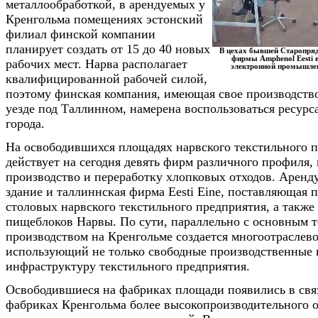
металлообработкой, в арендуемых у
Кренгольма помещениях эстонский
филиал финской компании
планирует создать от 15 до 40 новых
В цехах бывшей Старопря
фирмы Amphenol Eesti в
рабочих мест. Нарва располагает
электронной промышле
квалифицированной рабочей силой,
поэтому финская компания, имеющая свое производств
уезде под Таллинном, намерена воспользоваться ресур
города.
На освободившихся площадях нарвского текстильного 
действует на сегодня девять фирм различного профиля,
производство и переработку хлопковых отходов. Аренд
здание и таллиннская фирма Eesti Eine, поставляющая 
столовых нарвского текстильного предприятия, а также
пищеблоков Нарвы. По сути, параллельно с основным 
производством на Кренгольме создается многоотраслево
использующий не только свободные производственные 
инфраструктуру текстильного предприятия.
Освободившиеся на фабриках площади появились в свя
фабриках Кренгольма более высокопроизводительного о