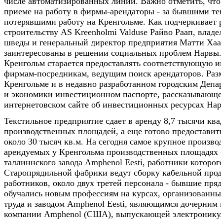
числе автоматизированных линий. Важно отметить, что
приеме на работу в фирмы-арендаторы - за бывшими т
потерявшими работу на Кренгольме. Как подчеркивает 
строительству AS Kreenholmi Valduse Райво Раап, влад
шведы и генеральный директор предприятия Матти Ха
заинтересованы в решении социальных проблем Нарвы
Кренгольм старается предоставлять соответствующую
фирмам-посредникам, ведущим поиск арендаторов. Раз
Кренгольме и в недавно разработанном городским Депа
и экономики инвестиционном паспорте, рассказывающ
интернетовском сайте об инвестиционных ресурсах На
Текстильное предприятие сдает в аренду 8,7 тысячи кв
производственных площадей, а еще готово предоставит
около 30 тысяч кв.м. На сегодня самое крупное произво
арендуемых у Кренгольма производственных площадях -
таллиннского завода Amphenol Eesti, работники которо
Старопрядильной фабрики ведут сборку кабельной прод
работников, около двух третей персонала - бывшие пр
обучались новым профессиям на курсах, организованн
труда и заводом Amphenol Eesti, являющимся дочерним
компании Amphenol (США), выпускающей электронику