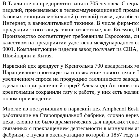
В Таллинне на предприятии занято 705 человек. Специа
изделий, применяемых в телекоммуникационной промы
базовых станциях мобильной (сотовой) связи, для обес
Интернет, в вычислительной технике. В числе фирм-по
продукции этого завода такие известные, как Eriсsson, I
Производство соответствует требованиям Евросоюза, с
качеством на предприятии удостоена международного с
9001. Комплектующие изделия завод получает из США
Швейцарии и Китая.
Нарвский цех арендует у Кренгольма 700 квадратных м
Наращивание производства и появление нового цеха в 
увеличением спроса на продукцию таллиннского завода
сделан на приграничный город? Александр Антонов гов
кренгольмцы сохранили тягу к работе, у них есть желан
новом производстве.
Многие из поступивших в нарвский цех Amphenol Eesti
работавшие на Старопрядильной фабрике, словно верну
цеха, словно не было драматических для нарвских тек
связанных с прекращением деятельности в минувшем а
фабрики, с пуска в эксплуатацию которой в 1857 году 