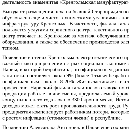
деятельность знаменитая «Кренгольмская мануфактура»
Выгода от размещения цеха на бывшей Старопрядильно
обусловлена еще и чисто техническими условиями - но
инфраструктуру Кренгольма. В частности, филиал талл
пользуется услугами сервисного центра текстильного п
центр отвечает на Кренгольме за монтаж, обслуживание
оборудования, а также за обеспечение производства эл
теплом.
Появление в стенах Кренгольма электротехнического пр
важный фактор в решении острых социально-экономич
Нарвы, в которой безработица, по официальным данны
занятости, составляет около 9% (более 4 тысяч безработ
неофициальным - около 18-20%. Жизнь заставляет текс
профессию. Нарвский филиал таллиннского завода по с
продукции работает в две смены, предполагаемый урове
концу нынешнего года - около 3300 крон в месяц. Исто
доходов может стать рост производительности труда. Р
предприятия компенсирует работникам потери, которые 
с ростом инфляции (стоимости жизни) в республике.
По мнению Александра Антонова, в Нарве еще сохрани