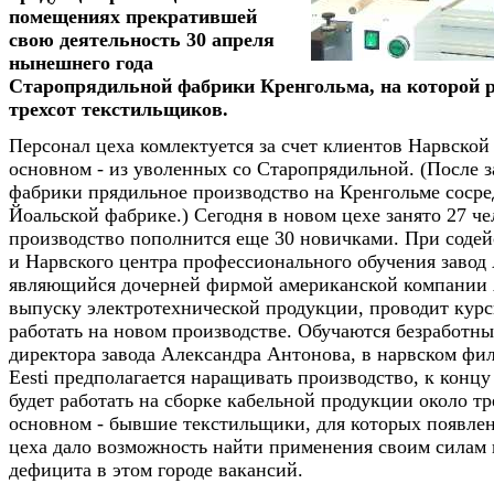
помещениях прекратившей
свою деятельность 30 апреля
нынешнего года
Старопрядильной фабрики Кренгольма, на которой р
трехсот текстильщиков.
Персонал цеха комлектуется за счет клиентов Нарвской
основном - из уволенных со Старопрядильной. (После 
фабрики прядильное производство на Кренгольме сосре
Йоальской фабрике.) Сегодня в новом цехе занято 27 че
производство пополнится еще 30 новичками. При содей
и Нарвского центра профессионального обучения завод 
являющийся дочерней фирмой американской компании
выпуску электротехнической продукции, проводит курс
работать на новом производстве. Обучаются безработны
директора завода Александра Антонова, в нарвском фи
Eesti предполагается наращивать производство, к концу
будет работать на сборке кабельной продукции около тр
основном - бывшие текстильщики, для которых появлен
цеха дало возможность найти применения своим силам 
дефицита в этом городе вакансий.