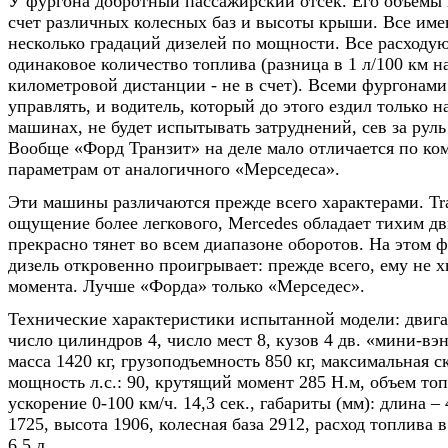
У фургона добротный пассажирский отсек. Его объемы 
счет различных колесных баз и высоты крыши. Все име
несколько градаций дизелей по мощности. Все расходу
одинаковое количество топлива (разница в 1 л/100 км н
километровой дистанции - не в счет). Всеми фургонам
управлять, и водитель, который до этого ездил только н
машинах, не будет испытывать затруднений, сев за руль
Вообще «Форд Транзит» на деле мало отличается по ко
параметрам от аналогичного «Мерседеса».
Эти машины различаются прежде всего характерами. Tra
ощущение более легкового, Mercedes обладает тихим дв
прекрасно тянет во всем диапазоне оборотов. На этом 
дизель откровенно проигрывает: прежде всего, ему не х
момента. Лучше «Форда» только «Мерседес».
Технические характеристики испытанной модели: двигат
число цилиндров 4, число мест 8, кузов 4 дв. «мини-вэ
масса 1420 кг, грузоподъемность 850 кг, максимальная ск
мощность л.с.: 90, крутящий момент 285 Н.м, объем топ
ускорение 0-100 км/ч. 14,3 сек., габариты (мм): длина –
1725, высота 1906, колесная база 2912, расход топлива
6,5 л.