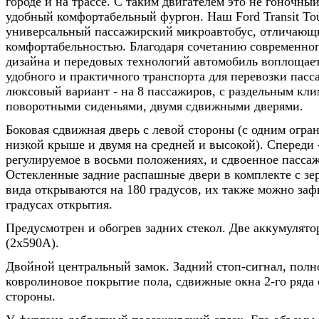
городе и на трассе. С таким двигателем это не гоночный
удобный комфортабельный фургон. Наш Ford Transit Tou
универсальный пассажирский микроавтобус, отличающ
комфортабельностью. Благодаря сочетанию современног
дизайна и передовых технологий автомобиль воплощае
удобного и практичного транспорта для перевозки пас
люксовый вариант - на 8 пассажиров, с раздельным кли
поворотными сиденьями, двумя сдвижными дверями.
Боковая сдвижная дверь с левой стороны (с одним огра
низкой крыше и двумя на средней и высокой). Спереди -
регулируемое в восьми положениях, и сдвоенное пассаж
Остекленные задние распашные двери в комплекте с зе
вида открываются на 180 градусов, их также можно заф
градусах открытия.
Предусмотрен и обогрев задних стекол. Две аккумулято
(2х590А).
Двойной центральный замок. Задний стоп-сигнал, полн
ковролиновое покрытие пола, сдвижные окна 2-го ряда 
стороны.