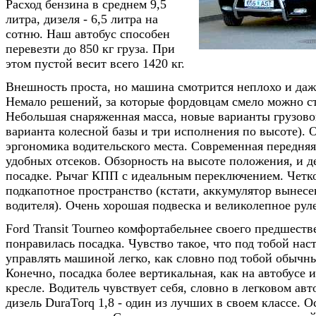
Расход бензина в среднем 9,5
литра, дизеля - 6,5 литра на
сотню. Наш автобус способен
перевезти до 850 кг груза. При
этом пустой весит всего 1420 кг.
Внешность проста, но машина смотрится неплохо и даж
Немало решений, за которые фордовцам смело можно ст
Небольшая снаряженная масса, новые варианты грузовог
варианта колесной базы и три исполнения по высоте). 
эргономика водительского места. Современная передняя
удобных отсеков. Обзорность на высоте положения, и де
посадке. Рычаг КПП с идеальным переключением. Четк
подкапотное пространство (кстати, аккумулятор вынесе
водителя). Очень хорошая подвеска и великолепное рул
Ford Transit Tourneo комфортабельнее своего предшест
понравилась посадка. Чувство такое, что под тобой нас
управлять машиной легко, как словно под тобой обычн
Конечно, посадка более вертикальная, как на автобусе
кресле. Водитель чувствует себя, словно в легковом ав
дизель DuraTorq 1,8 - один из лучших в своем классе. 