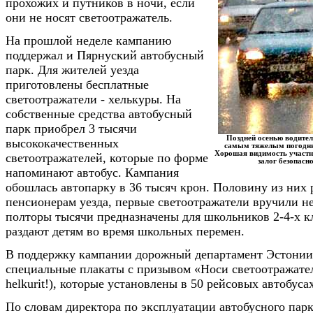
прохожих и путников в ночи, если
они не носят светоотражатель.
На прошлой неделе кампанию
поддержал и Пярнуский автобусный
парк. Для жителей уезда
приготовлены бесплатные
светоотражатели - хелькуры. На
собственные средства автобусный
парк приобрел 3 тысячи
Поздней осенью водите
высококачественных
самым тяжелым погодн
Хорошая видимость участн
светоотражателей, которые по форме
залог безопасн
напоминают автобус. Кампания
обошлась автопарку в 36 тысяч крон. Половину из них 
пенсионерам уезда, первые светоотражатели вручили н
полторы тысячи предназначены для школьников 2-4-х к
раздают детям во время школьных перемен.
В поддержку кампании дорожный департамент Эстонии 
специальные плакаты с призывом «Носи светоотражател
helkurit!), которые установлены в 50 рейсовых автобусах
По словам директора по эксплуатации автобусного парк