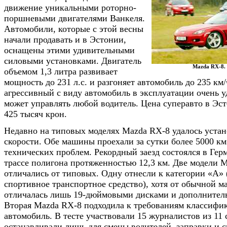
движение уникальными роторно-
поршневыми двигателями Ванкеля.
Автомобили, которые с этой весны
начали продавать и в Эстонии,
оснащены этими удивительными
силовыми установками. Двигатель
Mazda RX-8.
объемом 1,3 литра развивает
мощность до 231 л.с. и разгоняет автомобиль до 235 км
агрессивный с виду автомобиль в эксплуатации очень у
может управлять любой водитель. Цена суперавто в Эст
425 тысяч крон.
Недавно на типовых моделях Mazda RX-8 удалось устан
скорости. Обе машины проехали за сутки более 5000 км
технических проблем. Рекордный заезд состоялся в Гер
трассе полигона протяженностью 12,3 км. Две модели 
отличались от типовых. Одну отнесли к категории «А» 
спортивное транспортное средство), хотя от обычной 
отличалась лишь 19-дюймовыми дисками и дополнител
Вторая Mazda RX-8 подходила к требованиям классифи
автомобиль. В тесте участвовали 15 журналистов из 1
останавливали лишь для смены водителей, заправки и 