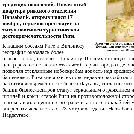
грядущих поколений. Новая штаб-
квартира рижского отделения
Hansabank, открывшаяся 17
ноября, серьезно претендует на
титул новейшей туристической
достопримечательности Риги.
Возможность составлять 
К нашим соседям Риге и Вильнюсу
блоков, как игрушку «па
строительство.
Фото
география оказалась более
благосклонна, нежели к Таллинну. В обеих столицах п
центр река естественно отделяет Старый город от делов
позволяя стеклянным небоскребам довлеть над среднев
башенками. Рижские архитекторы недавно разработали 
развития «современного» берега Даугавы, согласно кот
башни бизнес-центров станут зеркальным отражением 
шпилей и крыш старой Риги на противоположной стор
шагом к воплощению этого рассчитанного по крайней м
вперед замысла и стало 123-метровое здание Hansabank
Пардаугаве.