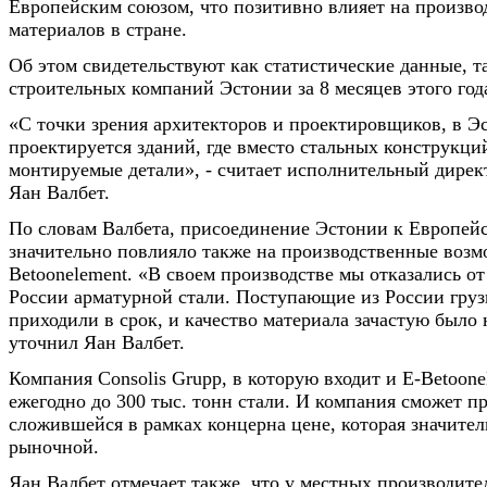
Европейским союзом, что позитивно влияет на произво
материалов в стране.
Об этом свидетельствуют как статистические данные, т
строительных компаний Эстонии за 8 месяцев этого год
«С точки зрения архитекторов и проектировщиков, в Э
проектируется зданий, где вместо стальных конструкци
монтируемые детали», - считает исполнительный дирек
Яан Валбет.
По словам Валбета, присоединение Эстонии к Европей
значительно повлияло также на производственные возм
Betoonelement. «В своем производстве мы отказались от
России арматурной стали. Поступающие из России груз
приходили в срок, и качество материала зачастую было
уточнил Яан Валбет.
Компания Consolis Grupp, в которую входит и E-Betoone
ежегодно до 300 тыс. тонн стали. И компания сможет пр
сложившейся в рамках концерна цене, которая значите
рыночной.
Яан Валбет отмечает также, что у местных производит