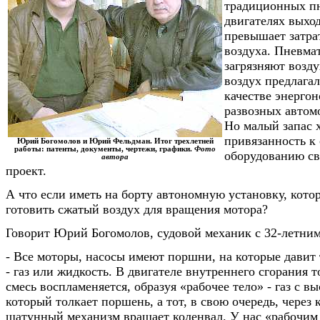
традиционных п
двигателях выхо
превышает затра
воздуха. Пневма
загрязняют возд
воздух предлагал
качестве энергон
развозных автом
Но малый запас 
привязанность к
Юрий Богомолов и Юрий Фельдман. Итог трехлетней
работы: патенты, документы, чертежи, графики.
Фото
оборудованию св
автора
проект.
А что если иметь на борту автономную установку, кото
готовить сжатый воздух для вращения мотора?
Говорит Юрий Богомолов, судовой механик с 32-летним
- Все моторы, насосы имеют поршни, на которые давит т
- газ или жидкость. В двигателе внутреннего сгорания
смесь воспламеняется, образуя «рабочее тело» - газ с в
который толкает поршень, а тот, в свою очередь, через
шатунный механизм вращает коленвал. У нас «рабочим 