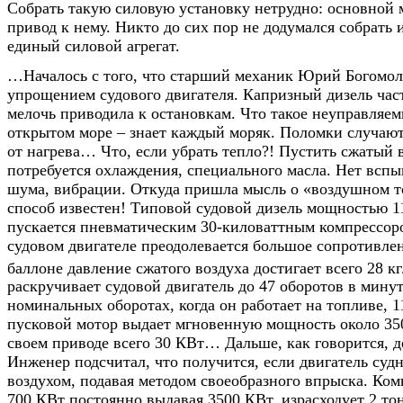
Собрать такую силовую установку нетрудно: основной 
привод к нему. Никто до сих пор не додумался собрать и
единый силовой агрегат.
…Началось с того, что старший механик Юрий Богомол
упрощением судового двигателя. Капризный дизель час
мелочь приводила к остановкам. Что такое неуправляе
открытом море – знает каждый моряк. Поломки случаютс
от нагрева… Что, если убрать тепло?! Пустить сжатый 
потребуется охлаждения, специального масла. Нет всп
шума, вибрации. Откуда пришла мысль о «воздушном то
способ известен! Типовой судовой дизель мощностью 1
пускается пневматическим 30-киловаттным компрессор
судовом двигателе преодолевается большое сопротивле
баллоне давление сжатого воздуха достигает всего 28 кг
раскручивает судовой двигатель до 47 оборотов в мину
номинальных оборотах, когда он работает на топливе, 1
пусковой мотор выдает мгновенную мощность около 35
своем приводе всего 30 КВт… Дальше, как говорится, д
Инженер подсчитал, что получится, если двигатель суд
воздухом, подавая методом своеобразного впрыска. Ком
700 КВт постоянно выдавая 3500 КВт, израсходует 2 то