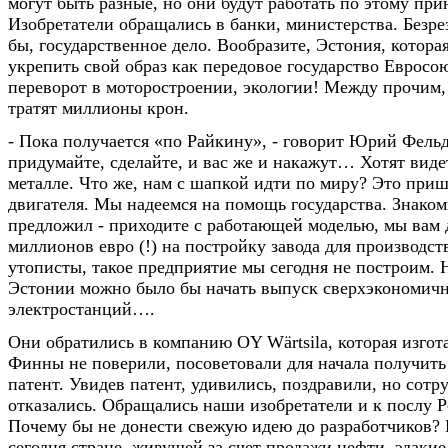
могут быть разные, но они будут работать по этому при
Изобретатели обращались в банки, министерства. Безре
бы, государственное дело. Вообразите, Эстония, которая
укрепить свой образ как передовое государство Евросо
переворот в моторостроении, экологии! Между прочим
тратят миллионы крон.
- Пока получается «по Райкину», - говорит Юрий Фельд
придумайте, сделайте, и вас же и накажут… Хотят виде
металле. Что же, нам с шапкой идти по миру? Это приш
двигателя. Мы надеемся на помощь государства. Знако
предложил - приходите с работающей моделью, мы вам 
миллионов евро (!) на постройку завода для производс
утописты, такое предприятие мы сегодня не построим. 
Эстонии можно было бы начать выпуск сверхэкономич
электростанций….
Они обратились в компанию OY Wärtsila, которая изгот
Финны не поверили, посоветовали для начала получить
патент. Увидев патент, удивились, поздравили, но сотр
отказались. Обращались наши изобретатели и к послу Р
Почему бы не донести свежую идею до разработчиков?
сегодня стране, живущей за счет продажи нефти, эдакие