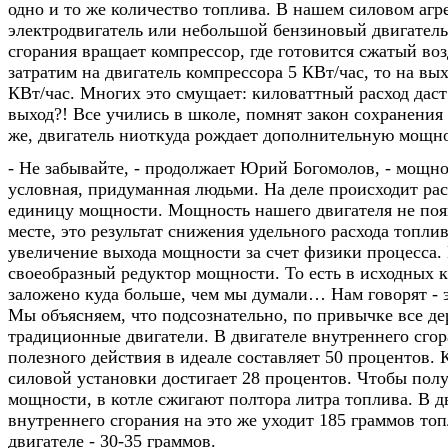
одно и то же количество топлива. В нашем силовом агр
электродвигатель или небольшой бензиновый двигатель
сгорания вращает компрессор, где готовится сжатый во
затратим на двигатель компрессора 5 КВт/час, то на вы
КВт/час. Многих это смущает: киловаттный расход дас
выход?! Все учились в школе, помнят закон сохранения 
же, двигатель ниоткуда рождает дополнительную мощн
- Не забывайте, - продолжает Юрий Богомолов, - мощн
условная, придуманная людьми. На деле происходит рас
единицу мощности. Мощность нашего двигателя не поя
месте, это результат снижения удельного расхода топли
увеличение выхода мощности за счет физики процесса.
своеобразный редуктор мощности. То есть в исходных 
заложено куда больше, чем мы думали… Нам говорят - э
Мы объясняем, что подсознательно, по привычке все де
традиционные двигатели. В двигателе внутреннего сго
полезного действия в идеале составляет 50 процентов.
силовой установки достигает 28 процентов. Чтобы пол
мощности, в котле сжигают полтора литра топлива. В д
внутреннего сгорания на это же уходит 185 граммов то
двигателе - 30-35 граммов.