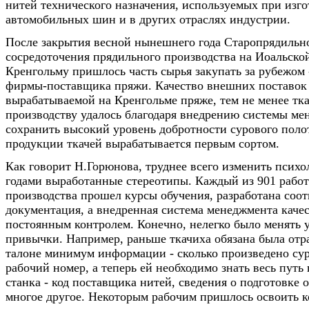
нитей технического назначения, используемых при изг
автомобильных шин и в других отраслях индустрии.
После закрытия весной нынешнего года Старопрядильн
сосредоточения прядильного производства на Иоальско
Кренгольму пришлось часть сырья закупать за рубежом 
фирмы-поставщика пряжи. Качество внешних поставок 
вырабатываемой на Кренгольме пряже, тем не менее тк
производству удалось благодаря внедрению системы ме
сохранить высокий уровень добротности сурового поло
продукции ткачей вырабатывается первым сортом.
Как говорит Н.Горюнова, труднее всего изменить псих
годами выработанные стереотипы. Каждый из 901 работ
производства прошел курсы обучения, разработана соо
документация, а внедренная система менеджмента качес
постоянным контролем. Конечно, нелегко было менять 
привычки. Например, раньше ткачиха обязана была отр
талоне минимум информации - сколько произведено сур
рабочий номер, а теперь ей необходимо знать весь путь
станка - код поставщика нитей, сведения о подготовке 
многое другое. Некоторым рабочим пришлось освоить 