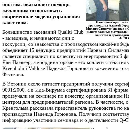
опытом, оказывают помощь
желающим использовать
современные модели управления
качеством.
Начальник приготовит
производства Алексей Бере
Михаил Стригун (справа) и 
Большинство заседаний Qualiti Club
шлихтовальные материалы,
качества и производит
- выездные, и начинаются они с
АШИ
экскурсии, со знакомства с производством какой-нибуд
объединяет 15 ведущих предприятий Нарвы и Силламяэ,
является специалист по качеству из энергоремонтной ф
Яан Паэвеэр, а координаторами - его коллеги с текстил
Kreenholmi Valduse Надежда Горюнова и кожевенного з
Феськова.
В Эстонии около пятисот предприятий получили серти
9001:2000, а в Ида-Вирумаа сертифицирована 31 фирма
прозвучали на семинаре по качеству, организованном Н
центром для предпринимателей региона. В частности, о
Кренгольма рассказала представитель руководства по ка
производства Надежда Горюнова. Получили соответст
информацию участники семинара и о деятельности Q-C