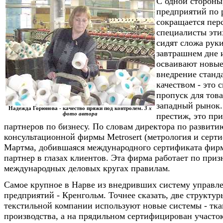
С одной стороны
предприятий по
сокращается перс
специалисты эти
сидят сложа рук
завтрашнем дне 
осваивают новые
внедрение станд
качеством - это 
пропуск для това
западный рынок.
Надежда Горюнова - качество пряжи под контролем.
3 х
фото автора
престиж, это при
партнеров по бизнесу. По словам директора по развити
консультационной фирмы Metrosert (метрология и серт
Мартма, добившаяся международного сертификата фир
партнер в глазах клиентов. Эта фирма работает по при
международных деловых кругах правилам.
Самое крупное в Нарве из внедривших систему управле
предприятий - Кренгольм. Точнее сказать, две структур
текстильной компании используют новые системы - тка
производства, а на прядильном сертифицирован участо