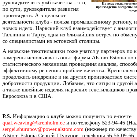
руководители служб качества - это,
На всех технологичес
производства внедрены н
по сути, руководители развития
прод
производств. А в целом от
деятельности клуба - польза промышленному региону,
новых идеях. Нарвский клуб взаимодействует с аналог
Таллинна и Тарту, одна из ближайших встреч по обмен
со специалистами из эстонской столицы.
А нарвские текстильщики тоже учатся у партнеров по к
намерены использовать опыт фирмы Alstom Estonia по
статистического механизма проведения анализа, спосо
эффективному решению проблем качества. Кренгольм на
продолжить внедрение и на других производствах сист
добротности продукции. Добавим, что ситцы и другой а
а также швейные изделия нарвских текстильщиков прод
Евросоюза и в США.
P.S.
Информацию о клубе можно получить по е-почте
qual.weaving@krenholm.ee
и по телефону 523-94-46 (На
sergei.shurupov@power.alstom.com
(инженер по качеству
Alstom Estonia Сергей Шурупов, телефоны 56-56-09-66, 