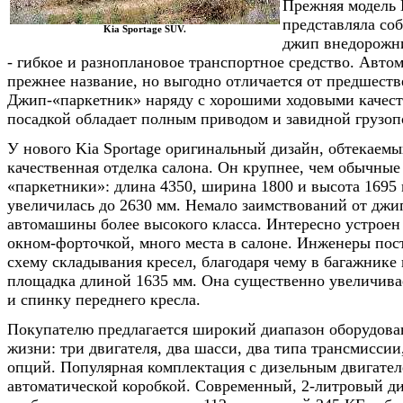
Прежняя модель K
представляла со
Kia Sportage SUV.
джип внедорожни
- гибкое и разноплановое транспортное средство. Авто
прежнее название, но выгодно отличается от предшеств
Джип-«паркетник» наряду с хорошими ходовыми качест
посадкой обладает полным приводом и завидной грузо
У нового Kia Sportage оригинальный дизайн, обтекаемы
качественная отделка салона. Он крупнее, чем обычные
«паркетники»: длина 4350, ширина 1800 и высота 1695 
увеличилась до 2630 мм. Немало заимствований от джип
автомашины более высокого класса. Интересно устроен
окном-форточкой, много места в салоне. Инженеры по
схему складывания кресел, благодаря чему в багажнике
площадка длиной 1635 мм. Она существенно увеличивае
и спинку переднего кресла.
Покупателю предлагается широкий диапазон оборудован
жизни: три двигателя, два шасси, два типа трансмисси
опций. Популярная комплектация с дизельным двигател
автоматической коробкой. Современный, 2-литровый ди