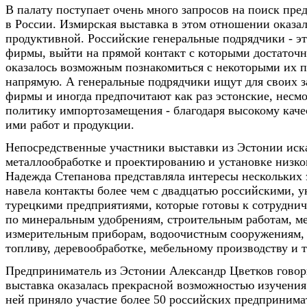
В палату поступает очень много запросов на поиск пре
в России. Измирская выставка в этом отношении оказал
продуктивной. Российские генеральные подрядчики - э
фирмы, выйти на прямой контакт с которыми достаточн
оказалось возможным познакомиться с некоторыми их 
напрямую. А генеральные подрядчики ищут для своих з
фирмы и иногда предпочитают как раз эстонские, несмо
политику импортозамещения - благодаря высокому кач
ими работ и продукции.
Непосредственные участники выставки из Эстонии иск
металлообработке и проектированию и установке низк
Надежда Степанова представляла интересы нескольких
навела контакты более чем с двадцатью российскими, 
турецкими предприятиями, которые готовы к сотрудниче
по минеральным удобрениям, строительным работам, ме
измерительным приборам, водоочистным сооружениям,
топливу, деревообработке, мебельному производству и т
Предприниматель из Эстонии Александр Цветков говори
выставка оказалась прекрасной возможностью изучения 
ней приняло участие более 50 российских предпринима