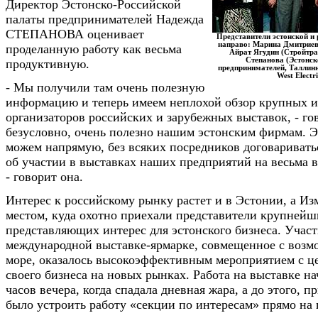
Директор Эстонско-Российской
палаты предпринимателей Надежда
СТЕПАНОВА оценивает
Представители эстонской и 
направо: Марина Дмитриев
проделанную работу как весьма
Айрат Ягудин (Стройтра
Степанова (Эстонск
продуктивную.
предпринимателей, Таллинн
West Electr
- Мы получили там очень полезную
информацию и теперь имеем неплохой обзор крупных и
организаторов российских и зарубежных выставок, - гов
безусловно, очень полезно нашим эстонским фирмам. Э
можем напрямую, без всяких посредников договаривать
об участии в выставках наших предприятий на весьма 
- говорит она.
Интерес к российскому рынку растет и в Эстонии, а Из
местом, куда охотно приехали представители крупнейш
представляющих интерес для эстонского бизнеса. Участ
международной выставке-ярмарке, совмещенное с возм
море, оказалось высокоэффективным мероприятием с 
своего бизнеса на новых рынках. Работа на выставке на
часов вечера, когда спадала дневная жара, а до этого, 
было устроить работу «секции по интересам» прямо на 