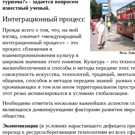
туризма?» - задается вопросом
известный ученый.
Интеграционный процесс
Прежде всего о том, что, на мой
взгляд, означает «международный
интеграционный процесс» – это
процесс сближения и
Фото Эл
взаимопроникновения культур в
широком значении этого понятия. Культура – это техно
жизнеобеспечения и способы и методы передачи этих те
совокупность искусства, технологий, традиций, ментал
общения, способов и методов передачи знаний разных 
проживающих в том или ином территориальном простра
этот резко активизировался в условиях глобaлизации.
Необходимо отметить несколько важнейших аспектов гл
являющихся доминирующими факторами развития миро
общества.
Экономизация
(в условиях нарастающего дефицита при
переход к ресурсосберегающим технологиям во всех сф