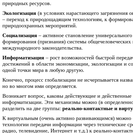
природных ресурсов.
Экологизация
(в условиях нарастающего загрязнения 
– переход к природощадящим технологиям, к формиров
природоохранных мероприятий.
Социализация
– активное становление универсального
формирования (признания) системы общечеловеческих 
международного законодательства.
Информатизация
– рост возможностей быстрой перед
достижений в области экономизации, экологизации и с
одной точки мира в любую другую.
Конечно, процесс глобализации не исчерпывается назв
но во многом ими определяется.
Возникает вопрос, каковы действующие и действенные
информатизации. Эти механизмы можно (в определенн
разделить на две группы:
реально-контактные и вирт
К виртуальным (очень активно развивающимся) можно 
технологии передачи информации через технические сре
радио, телевидение, Интернет и т.д.) к реально-контак