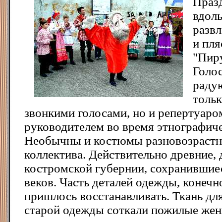
Праз
вдоль
разв
и пля
"Пиру
Голо
раду
толь
звонкими голосами, но и репертуаро
руководителем во время этнографич
Необычны и костюмы разновозрастн
коллектива. Действительно древние,
костромской губернии, сохранившиес
веков. Часть деталей одежды, конечно
пришлось восстанавливать. Ткань дл
старой одежды соткали пожилые жен