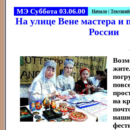
МЭ Суббота 03.06.00
Начало
|
Текущий
На улице Вене мастера и 
России
Возм
жите
погр
повс
прос
на к
почт
наши
фест