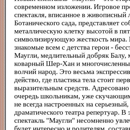
современном изложении. Игровое пр
спектакля, вписанное в живописный
Ботанического сада, представляет с
металлическую клетку высотой в пят
символизирующую жесткость мира. 
знакомые всем с детства герои - бес
Маугли, медлительный добряк Балу, 
коварный Шер-Хан и многочисленн
волчий народ. Это весьма экспресси
действо, где пластика тела стоит пер
выразительным средств. Адресовано
очередь школьникам, уже скучающим 
не всегда настроенных на серьезный
драматического театра репертуар. В
спектакль "Маугли" несомненно увле
будет интересно и родителям, сост